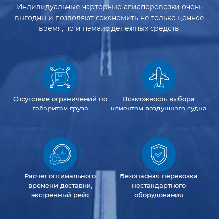
Индивидуальные чартерные авиаперевозки очень
выгодны и позволяют сэкономить не только ценное
время, но и немало денежных средств.
Отсутствие
ограничений
по
Возможность
выбора
габаритам груза
клиентом
воздушного судна
Расчет оптимального
Безопасная перевозка
времени доставки,
нестандартного
экстренный рейс
оборудования