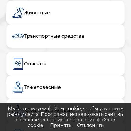
Животные
Транспортные средства
Опасные
Тяжеловесные
Мы используем файлы cookie, чтобы улучшить
Крупногабаритные
работу сайта. Продолжая использовать сайт, вы
соглашаетесь на использование файлов
cookie.
Принять
Отклонить