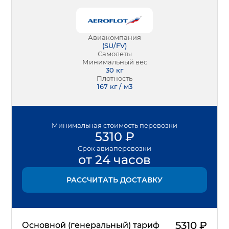
Авиакомпания
(
SU/FV
)
Самолеты
Минимальный вес
30
кг
Плотность
167 кг / м3
Минимальная
стоимость перевозки
5310
₽
Срок
авиаперевозки
от 24 часов
РАССЧИТАТЬ ДОСТАВКУ
5310
₽
Основной (генеральный) тариф