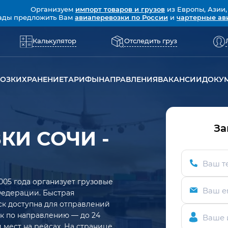
Организуем
импорт товаров и грузов
из Европы, Азии,
ады предложить Вам
авиаперевозки по России
и
чартерные ав
Калькулятор
Отследить груз
ВОЗКИ
ХРАНЕНИЕ
ТАРИФЫ
НАПРАВЛЕНИЯ
ВАКАНСИИ
ДОКУ
За
КИ СОЧИ -
Ваш т
005 года организует грузовые
Ваш e
Федерации. Быстрая
к доступна для отправлений
рок по направлению — до 24
Ваше 
 мест на рейсах. На странице