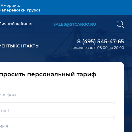
 Америки.
иаперевозки грузов
.
Личный кабинет
SALES@STCARGO.RU
8 (495) 545-47-65
МЕНТЫ
КОНТАКТЫ
ежедневно с 08:00 до 20:00
просить персональный тариф
елефон
mail
имя