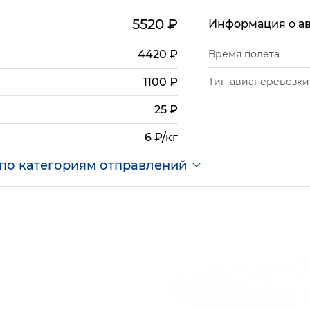
5520
₽
Информация о а
4420
₽
Время полета
Тип авиаперевозки
1100
₽
25
₽
6 ₽/кг
по категориям отправлений