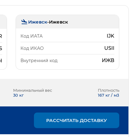
Ижевск
-
Ижевск
IJK
Код ИАТА
R
USII
Код ИКАО
S
ИЖВ
Внутренний код
Ч
Минимальный вес
Плотность
30
кг
167 кг / м3
РАССЧИТАТЬ ДОСТАВКУ