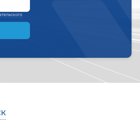
ательского
СК