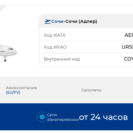
Сочи
-
Сочи (Адлер)
AE
Код ИАТА
URS
Код ИКАО
СО
Внутренний код
Авиакомпания
Самолеты
(
SU/FV
)
от 24 часов
Срок
авиаперевозки