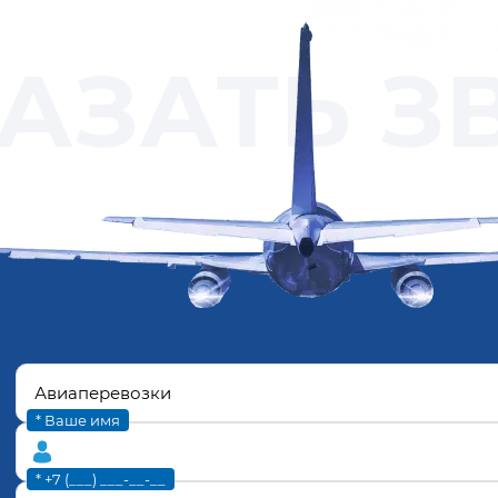
АЗАТЬ З
* Ваше имя
* +7 (___) ___-__-__