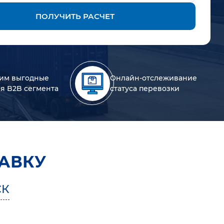
ПОЛУЧИТЬ РАСЧЕТ
им выгодные
Онлайн-отслеживание
ля B2B сегмента
статуса перевозки
АВКУ
СК