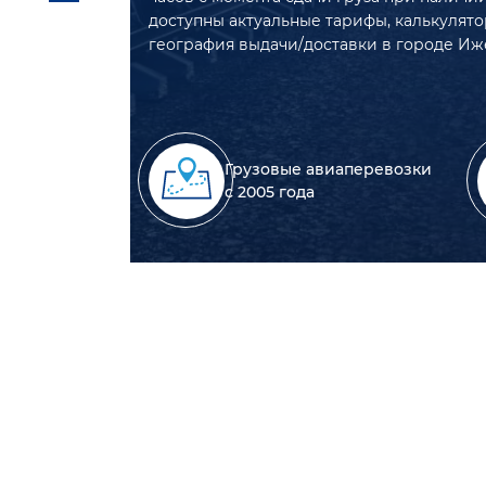
доступны актуальные тарифы, калькулято
география выдачи/доставки в городе Иж
Грузовые авиаперевозки
с 2005 года