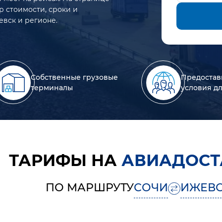
р стоимости, сроки и
евск и регионе.
Собственные грузовые
Предостав
терминалы
условия д
ТАРИФЫ НА
АВИАДОСТ
ПО МАРШРУТУ
СОЧИ
ИЖЕВ