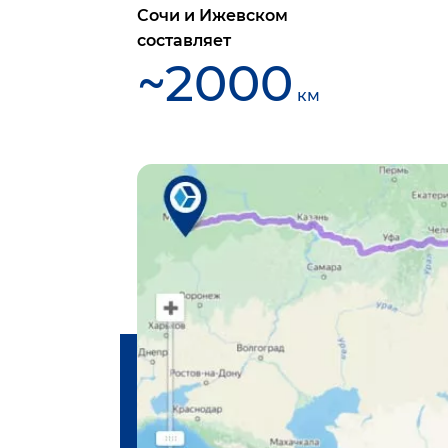
Сочи
и
Ижевском
составляет
~
2000
км