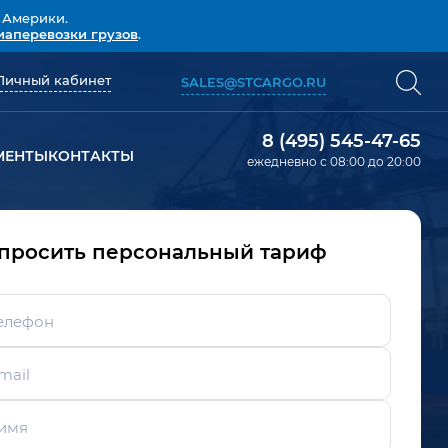
 Америки.
иаперевозки грузов
.
Личный кабинет
SALES@STCARGO.RU
8 (495) 545-47-65
МЕНТЫ
КОНТАКТЫ
ежедневно с 08:00 до 20:00
просить персональный тариф
елефон
mail
имя