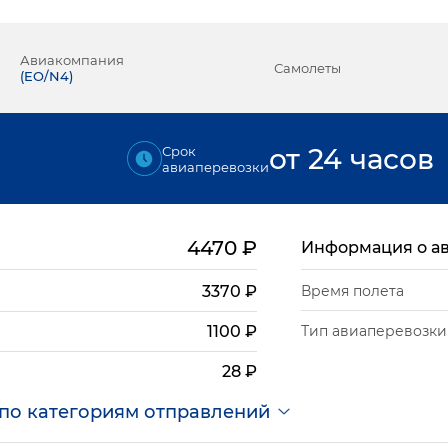
Авиакомпания
Самолеты
(
EO/N4
)
₽
от 24 часов
Срок
авиаперевозки
4470
₽
Информация о а
3370
₽
Время полета
Тип авиаперевозки
1100
₽
28
₽
по категориям отправлений