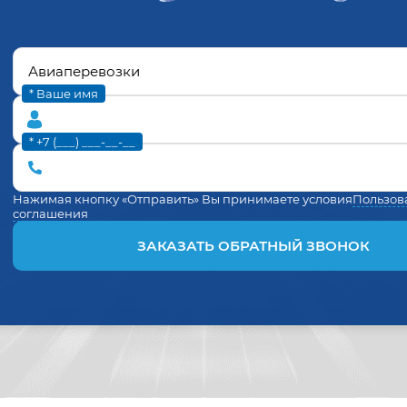
* Ваше имя
* +7 (___) ___-__-__
Нажимая кнопку «Отправить» Вы принимаете условия
Пользов
соглашения
ЗАКАЗАТЬ ОБРАТНЫЙ ЗВОНОК