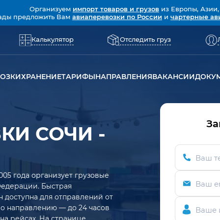
Организуем
импорт товаров и грузов
из Европы, Азии,
ады предложить Вам
авиаперевозки по России
и
чартерные ав
Калькулятор
Отследить груз
ВОЗКИ
ХРАНЕНИЕ
ТАРИФЫ
НАПРАВЛЕНИЯ
ВАКАНСИИ
ДОКУ
За
КИ СОЧИ -
Ваш т
005 года организует грузовые
Ваш e
Федерации. Быстрая
н доступна для отправлений от
 по направлению — до 24 часов
Ваше 
на рейсах. На странице