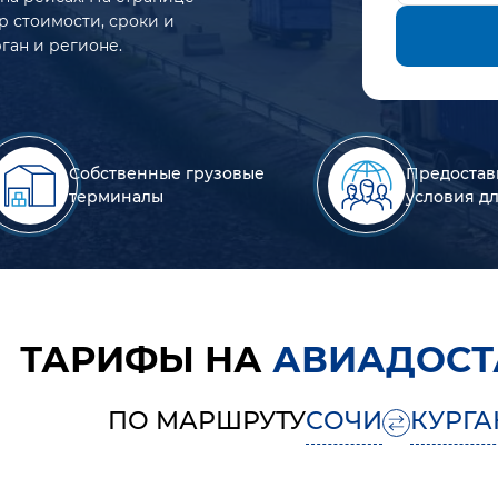
р стоимости, сроки и
ган и регионе.
Собственные грузовые
Предостав
терминалы
условия д
ТАРИФЫ НА
АВИАДОСТ
ПО МАРШРУТУ
СОЧИ
КУРГА