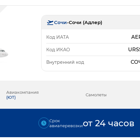
Сочи
-
Сочи (Адлер)
AE
Код ИАТА
URS
Код ИКАО
СО
Внутренний код
Авиакомпания
Самолеты
(
ЮТ
)
от 24 часов
Срок
авиаперевозки