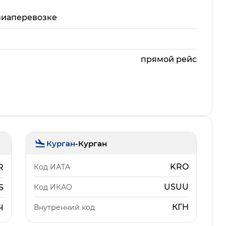
виаперевозке
прямой рейс
Курган
-
Курган
KRO
Код ИАТА
R
USUU
Код ИКАО
S
КГН
Внутренний код
Ч