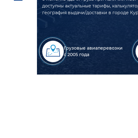
доступны актуальные тарифы, калькулято
география выдачи/доставки в городе Кур
Грузовые авиаперевозки
с 2005 года