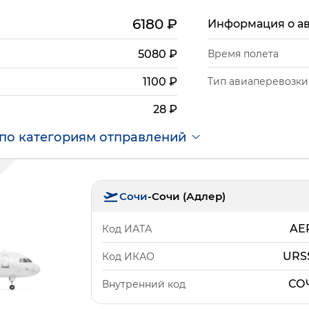
6180
₽
Информация о а
5080
₽
Время полета
Тип авиаперевозки
1100
₽
28
₽
по категориям отправлений
Сочи
-
Сочи (Адлер)
AE
Код ИАТА
URS
Код ИКАО
СО
Внутренний код