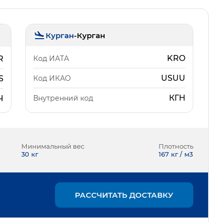
Курган
-
Курган
KRO
Код ИАТА
R
USUU
Код ИКАО
S
КГН
Внутренний код
Ч
Минимальный вес
Плотность
30
кг
167 кг / м3
РАССЧИТАТЬ ДОСТАВКУ