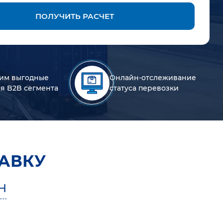
ПОЛУЧИТЬ РАСЧЕТ
им выгодные
Онлайн-отслеживание
ля B2B сегмента
статуса перевозки
АВКУ
Н