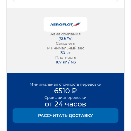
Авиакомпания
(
SU/FV
)
Самолеты
Минимальный вес
30
кг
Плотность
167 кг / м3
Минимальная
стоимость перевозки
6510
₽
Срок
авиаперевозки
от 24 часов
РАССЧИТАТЬ ДОСТАВКУ