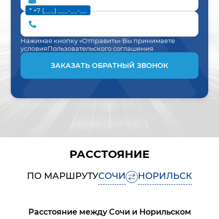
* +7 (___) ___-__-__
Нажимая кнопку «Отправить» Вы принимаете
условия
Пользовательского соглашения
ЗАКАЗАТЬ ОБРАТНЫЙ ЗВОНОК
РАССТОЯНИЕ
ПО МАРШРУТУ
СОЧИ
НОРИЛЬСК
Расстояние между
Сочи
и
Норильском