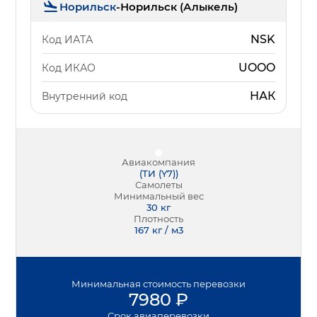
Норильск
-
Норильск (Алыкель)
NSK
Код ИАТА
UOOO
Код ИКАО
НАК
Внутренний код
Авиакомпания
(
ТИ (Y7)
)
Самолеты
Минимальный вес
30
кг
Плотность
167 кг / м3
Минимальная
стоимость перевозки
7980
₽
Срок
авиаперевозки