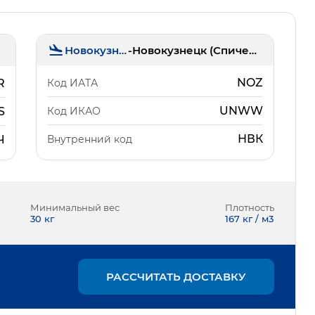
Новокузнецк
-
Новокузнецк (Спиченково)
NOZ
Код ИАТА
R
UNWW
Код ИКАО
S
НВК
Внутренний код
Ч
Минимальный вес
Плотность
30
кг
167 кг / м3
РАССЧИТАТЬ ДОСТАВКУ