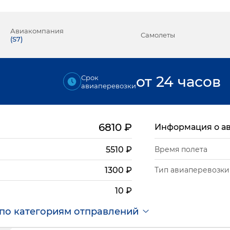
Авиакомпания
Самолеты
(
S7
)
от 24 часов
Срок
авиаперевозки
6810
₽
Информация о а
5510
₽
Время полета
Тип авиаперевозки
1300
₽
10
₽
по категориям отправлений