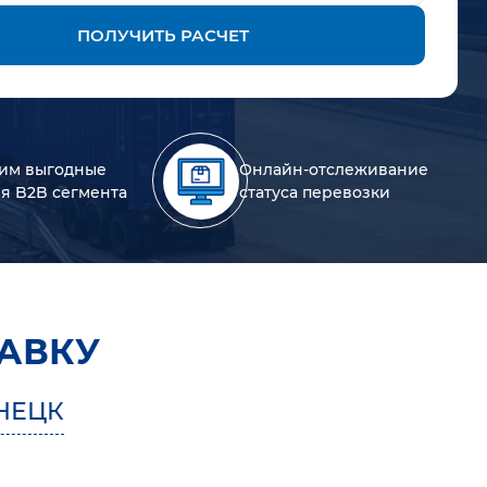
ПОЛУЧИТЬ РАСЧЕТ
им выгодные
Онлайн-отслеживание
ля B2B сегмента
статуса перевозки
АВКУ
НЕЦК