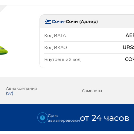
Сочи
-
Сочи (Адлер)
AE
Код ИАТА
URS
Код ИКАО
СО
Внутренний код
Авиакомпания
Самолеты
(
S7
)
от 24 часов
Срок
авиаперевозки