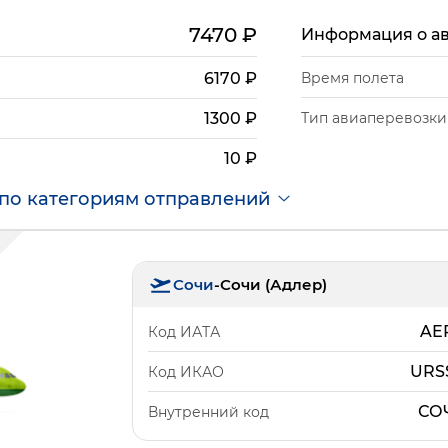
7470
₽
Информация о а
6170
₽
Время полета
Тип авиаперевозки
1300
₽
10
₽
по категориям отправлений
Сочи
-
Сочи (Адлер)
AE
Код ИАТА
URS
Код ИКАО
СО
Внутренний код