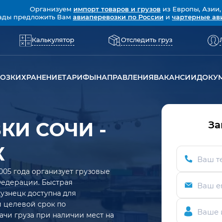
Организуем
импорт товаров и грузов
из Европы, Азии,
ады предложить Вам
авиаперевозки по России
и
чартерные ав
Калькулятор
Отследить груз
ВОЗКИ
ХРАНЕНИЕ
ТАРИФЫ
НАПРАВЛЕНИЯ
ВАКАНСИИ
ДОКУ
КИ СОЧИ -
За
К
Ваш т
005 года организует грузовые
Федерации. Быстрая
Ваш e
узнецк доступна для
ий целевой срок по
Ваше 
ачи груза при наличии мест на