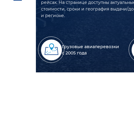
рейсах. На странице доступны актуальны
стоимости, сроки и география выдачи/д
и регионе.
Грузовые авиаперевозки
с 2005 года