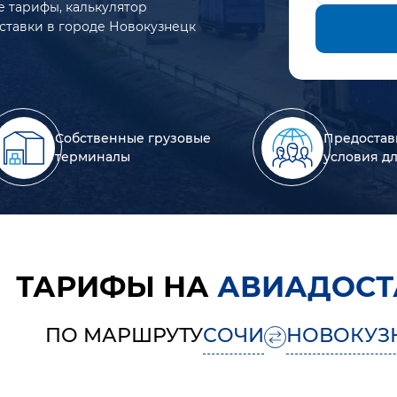
е тарифы, калькулятор
оставки в городе Новокузнецк
Собственные грузовые
Предостав
терминалы
условия д
ТАРИФЫ НА
АВИАДОСТ
ПО МАРШРУТУ
СОЧИ
НОВОКУЗ