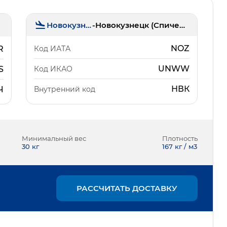
Новокузнецк
-
Новокузнецк (Спиченково)
NOZ
Код ИАТА
R
UNWW
Код ИКАО
S
НВК
Внутренний код
Ч
Минимальный вес
Плотность
30
кг
167 кг / м3
РАССЧИТАТЬ ДОСТАВКУ