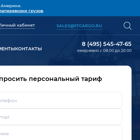
 Америки.
иаперевозки грузов
.
Личный кабинет
SALES@STCARGO.RU
8 (495) 545-47-65
МЕНТЫ
КОНТАКТЫ
ежедневно с 08:00 до 20:00
просить персональный тариф
елефон
mail
имя