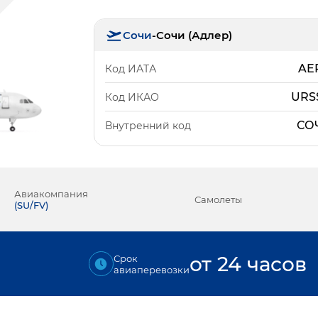
Сочи
-
Сочи (Адлер)
AE
Код ИАТА
URS
Код ИКАО
СО
Внутренний код
Авиакомпания
Самолеты
(
SU/FV
)
от 24 часов
Срок
авиаперевозки