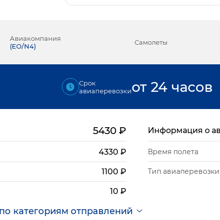
Авиакомпания
Самолеты
(
EO/N4
)
от 24 часов
Срок
авиаперевозки
5430
₽
Информация о а
4330
₽
Время полета
Тип авиаперевозки
1100
₽
10
₽
по категориям отправлений