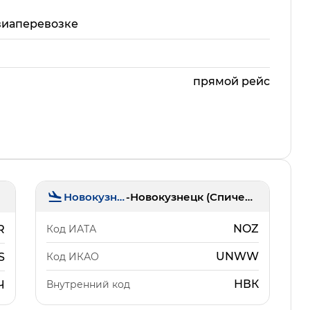
виаперевозке
прямой рейс
Новокузнецк
-
Новокузнецк (Спиченково)
NOZ
Код ИАТА
R
UNWW
Код ИКАО
S
НВК
Внутренний код
Ч