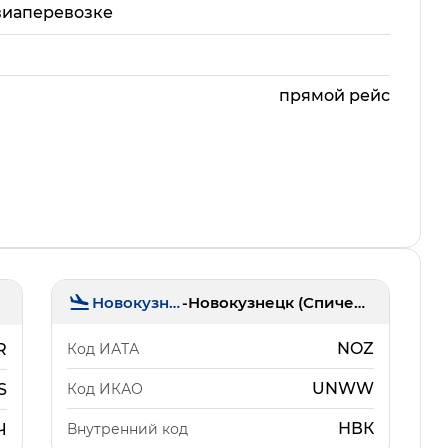
виаперевозке
прямой рейс
Новокузнецк
-
Новокузнецк (Спиченково)
NOZ
Код ИАТА
R
UNWW
Код ИКАО
S
НВК
Внутренний код
Ч