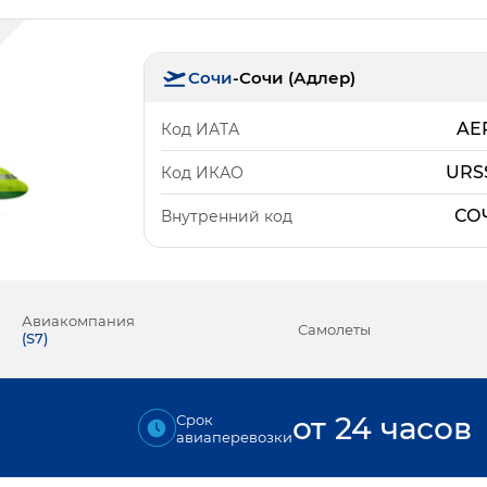
Сочи
-
Сочи (Адлер)
AE
Код ИАТА
URS
Код ИКАО
СО
Внутренний код
Авиакомпания
Самолеты
(
S7
)
₽
от 24 часов
Срок
авиаперевозки