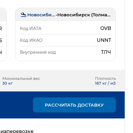
Новосибирск
-
Новосибирск (Толмачёво)
OVB
Код ИАТА
R
UNNT
Код ИКАО
S
ТЛЧ
Внутренний код
Ч
Минимальный вес
Плотность
30
кг
167 кг / м3
РАССЧИТАТЬ ДОСТАВКУ
виаперевозке