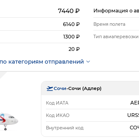
7440
₽
Информация о а
6140
₽
Время полета
Тип авиаперевозки
1300
₽
20
₽
по категориям отправлений
Сочи
-
Сочи (Адлер)
AE
Код ИАТА
URS
Код ИКАО
СО
Внутренний код