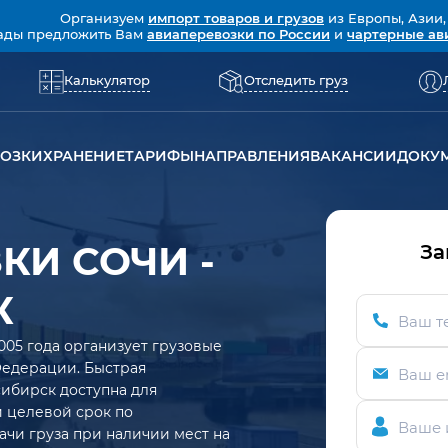
Организуем
импорт товаров и грузов
из Европы, Азии,
ады предложить Вам
авиаперевозки по России
и
чартерные ав
Калькулятор
Отследить груз
ВОЗКИ
ХРАНЕНИЕ
ТАРИФЫ
НАПРАВЛЕНИЯ
ВАКАНСИИ
ДОКУ
КИ СОЧИ -
За
К
Ваш т
005 года организует грузовые
Федерации. Быстрая
Ваш e
ибирск доступна для
ий целевой срок по
Ваше 
ачи груза при наличии мест на