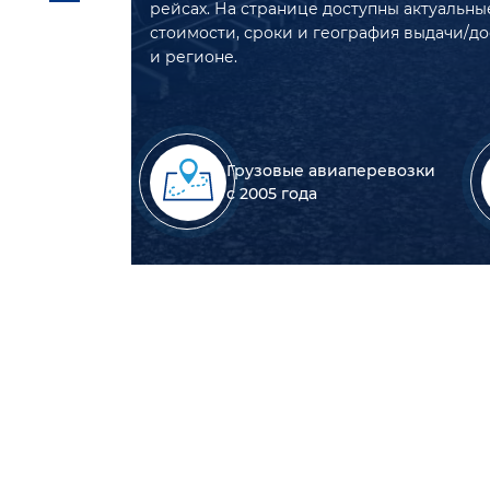
рейсах. На странице доступны актуальны
стоимости, сроки и география выдачи/д
и регионе.
Грузовые авиаперевозки
с 2005 года