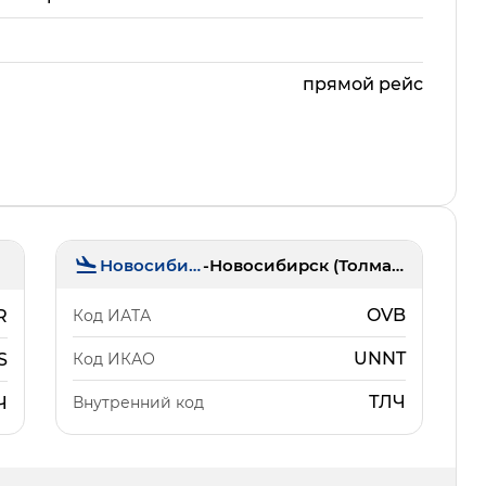
прямой рейс
Новосибирск
-
Новосибирск (Толмачёво)
OVB
Код ИАТА
R
UNNT
Код ИКАО
S
ТЛЧ
Внутренний код
Ч