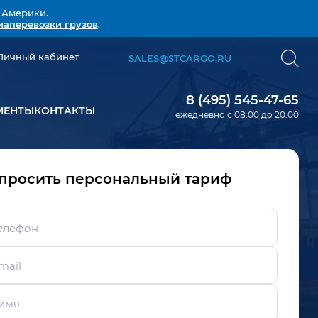
 Америки.
иаперевозки грузов
.
Личный кабинет
SALES@STCARGO.RU
8 (495) 545-47-65
МЕНТЫ
КОНТАКТЫ
ежедневно с 08:00 до 20:00
просить персональный тариф
елефон
mail
имя