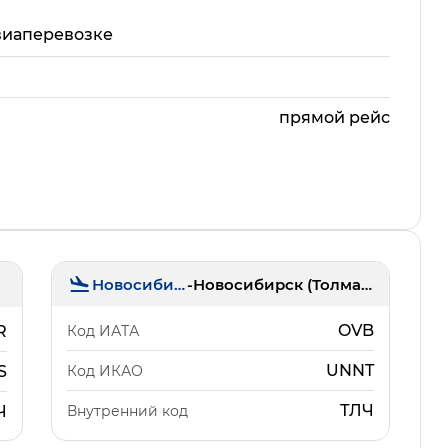
виаперевозке
прямой рейс
Новосибирск
-
Новосибирск (Толмачёво)
OVB
Код ИАТА
R
UNNT
Код ИКАО
S
ТЛЧ
Внутренний код
Ч