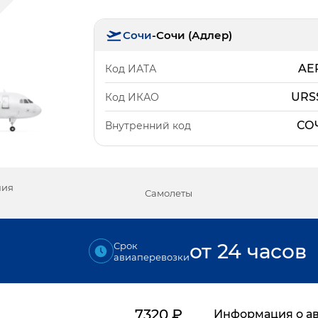
Сочи
-
Сочи (Адлер)
AE
Код ИАТА
URS
Код ИКАО
СО
Внутренний код
ния
Самолеты
от 24 часов
Срок
авиаперевозки
7320
₽
Информация о а