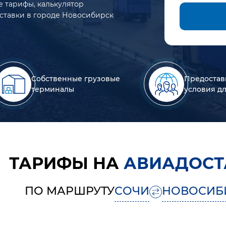
е тарифы, калькулятор
оставки в городе Новосибирск
Собственные грузовые
Предостав
терминалы
условия д
ТАРИФЫ НА
АВИАДОСТ
ПО МАРШРУТУ
СОЧИ
НОВОСИБ