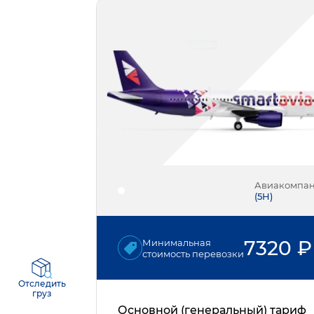
Авиакомпа
(
5Н
)
7320
₽
Минимальная
стоимость перевозки
Отследить
груз
Основной (генеральный) тариф