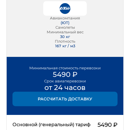
Авиакомпания
(
ЮТ
)
Самолеты
Минимальный вес
30
кг
Плотность
167 кг / м3
Минимальная
стоимость перевозки
5490
₽
Срок
авиаперевозки
от 24 часов
РАССЧИТАТЬ ДОСТАВКУ
5490
₽
Основной (генеральный) тариф