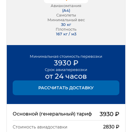
Авиакомпания
(
A4
)
Самолеты
Минимальный вес
30
кг
Плотность
167 кг / м3
Минимальная
стоимость перевозки
3930
₽
Срок
авиаперевозки
от 24 часов
РАССЧИТАТЬ ДОСТАВКУ
3930
₽
Основной (генеральный) тариф
2830
₽
Стоимость авиадоставки