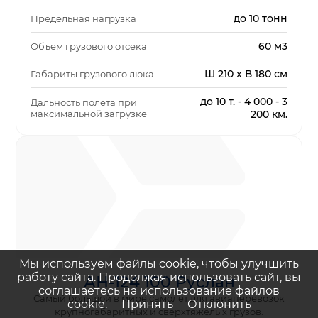
до 10 тонн
Предельная нагрузка
60 м3
Объем грузового отсека
Ш 210 х В 180 см
Габариты грузового люка
до 10 т. - 4 000 - 3
Дальность полета при
максимальной загрузке
200 км.
Мы используем файлы cookie, чтобы улучшить
работу сайта. Продолжая использовать сайт, вы
АН-124 100 Руслан
соглашаетесь на использование файлов
Самый большой в мире самолет для авиаперевозок
cookie.
Принять
Отклонить
крупногабаритных и сверхтяжёлых грузов.