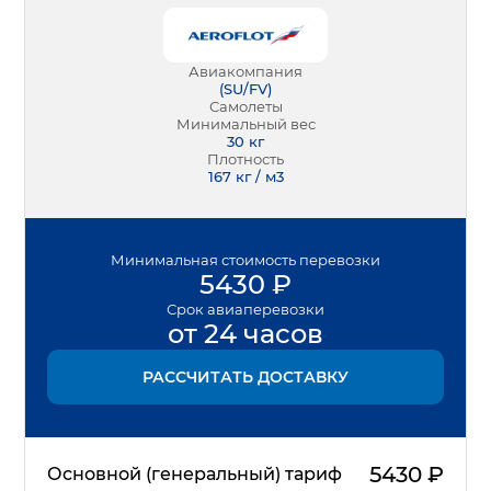
Авиакомпания
(
SU/FV
)
Самолеты
Минимальный вес
30
кг
Плотность
167 кг / м3
Минимальная
стоимость перевозки
5430
₽
Срок
авиаперевозки
от 24 часов
РАССЧИТАТЬ ДОСТАВКУ
5430
₽
Основной (генеральный) тариф