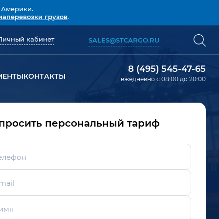
 Америки.
иаперевозки грузов
.
Личный кабинет
SALES@STCARGO.RU
8 (495) 545-47-65
МЕНТЫ
КОНТАКТЫ
ежедневно с 08:00 до 20:00
просить персональный тариф
елефон
mail
имя