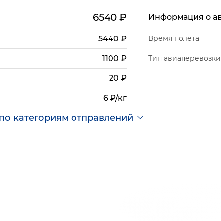
6540
₽
Информация о а
5440
₽
Время полета
Тип авиаперевозки
1100
₽
20
₽
6 ₽/кг
по категориям отправлений