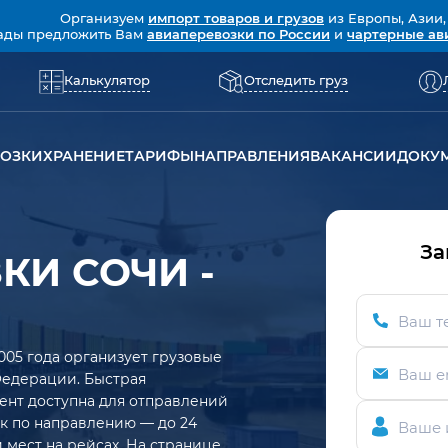
Организуем
импорт товаров и грузов
из Европы, Азии,
ады предложить Вам
авиаперевозки по России
и
чартерные ав
Калькулятор
Отследить груз
ВОЗКИ
ХРАНЕНИЕ
ТАРИФЫ
НАПРАВЛЕНИЯ
ВАКАНСИИ
ДОКУ
За
КИ СОЧИ -
Ваш т
005 года организует грузовые
Ваш e
Федерации. Быстрая
ент доступна для отправлений
рок по направлению — до 24
Ваше 
 мест на рейсах. На странице