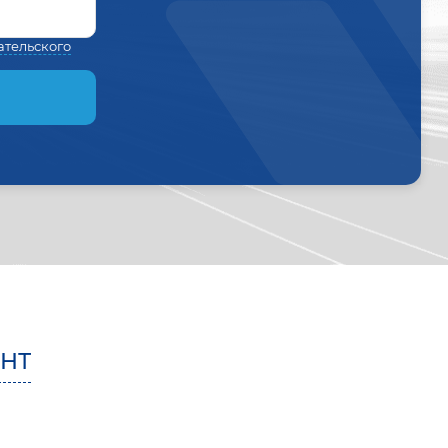
ательского
НТ