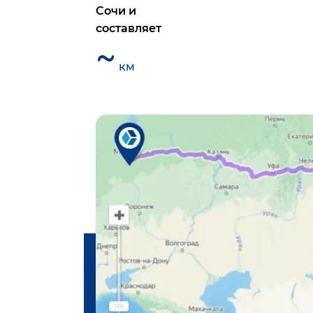
Сочи
и
составляет
~
км