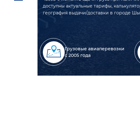
доступны актуальные тарифы, калькулято
география выдачи/доставки в городе Шы
Грузовые авиаперевозки
с 2005 года