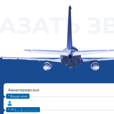
АЗАТЬ З
* Ваше имя
* +7 (___) ___-__-__