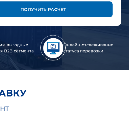
ПОЛУЧИТЬ РАСЧЕТ
им выгодные
Онлайн-отслеживание
ля B2B сегмента
статуса перевозки
АВКУ
НТ