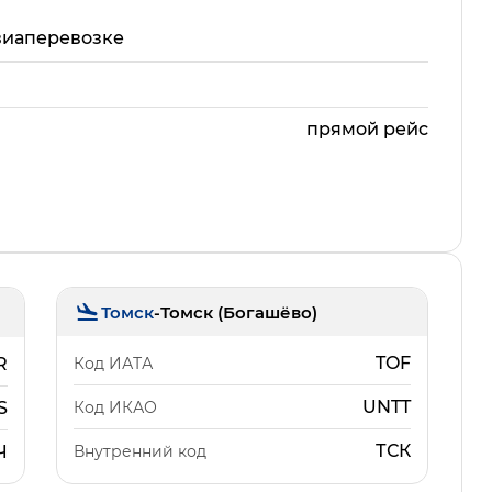
виаперевозке
прямой рейс
Томск
-
Томск (Богашёво)
TOF
Код ИАТА
R
UNTT
Код ИКАО
S
ТСК
Внутренний код
Ч