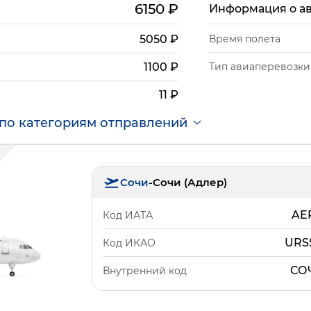
6150
₽
Информация о а
5050
₽
Время полета
Тип авиаперевозки
1100
₽
11
₽
по категориям отправлений
Сочи
-
Сочи (Адлер)
AE
Код ИАТА
URS
Код ИКАО
СО
Внутренний код