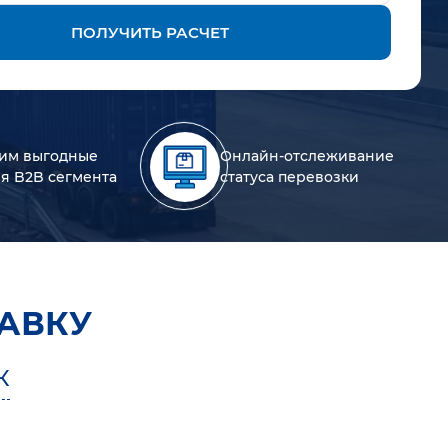
ПОЛУЧИТЬ РАСЧЕТ
им выгодные
Онлайн-отслеживание
ля B2B сегмента
статуса перевозки
АВКУ
К