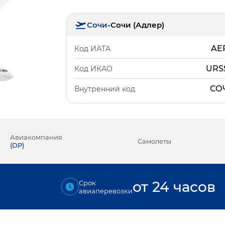
Сочи
-
Сочи (Адлер)
AE
Код ИАТА
URS
Код ИКАО
СО
Внутренний код
Авиакомпания
Самолеты
(
DP
)
от 24 часов
Срок
авиаперевозки