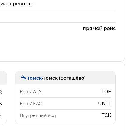
виаперевозке
прямой рейс
Томск
-
Томск (Богашёво)
TOF
Код ИАТА
R
UNTT
Код ИКАО
S
ТСК
Внутренний код
Ч