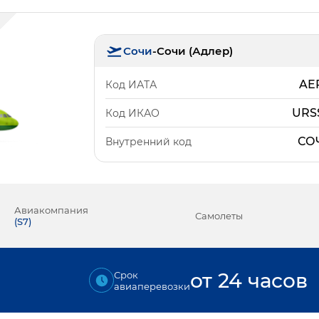
Сочи
-
Сочи (Адлер)
AE
Код ИАТА
URS
Код ИКАО
СО
Внутренний код
Авиакомпания
Самолеты
(
S7
)
от 24 часов
Срок
авиаперевозки