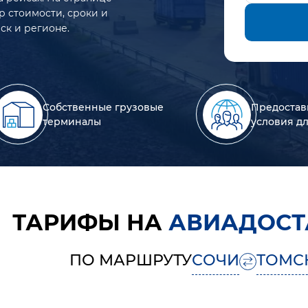
р стоимости, сроки и
ск и регионе.
Собственные грузовые
Предостав
терминалы
условия д
ТАРИФЫ НА
АВИАДОСТ
ПО МАРШРУТУ
СОЧИ
ТОМС