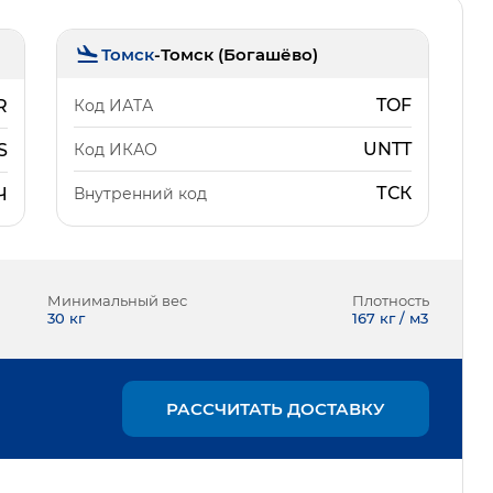
Томск
-
Томск (Богашёво)
TOF
Код ИАТА
R
UNTT
Код ИКАО
S
ТСК
Внутренний код
Ч
Минимальный вес
Плотность
30
кг
167 кг / м3
РАССЧИТАТЬ ДОСТАВКУ