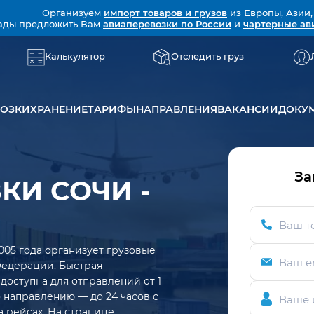
Организуем
импорт товаров и грузов
из Европы, Азии,
ады предложить Вам
авиаперевозки по России
и
чартерные ав
Калькулятор
Отследить груз
ВОЗКИ
ХРАНЕНИЕ
ТАРИФЫ
НАПРАВЛЕНИЯ
ВАКАНСИИ
ДОКУ
За
КИ СОЧИ -
Ваш т
005 года организует грузовые
Ваш e
Федерации. Быстрая
доступна для отправлений от 1
о направлению — до 24 часов с
Ваше 
а рейсах. На странице