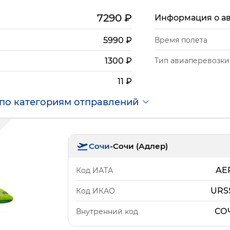
7290
₽
Информация о а
5990
₽
Время полета
Тип авиаперевозки
1300
₽
11
₽
по категориям отправлений
Сочи
-
Сочи (Адлер)
AE
Код ИАТА
URS
Код ИКАО
СО
Внутренний код