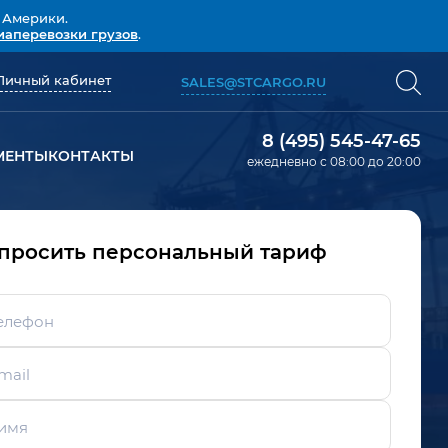
 Америки.
иаперевозки грузов
.
Личный кабинет
SALES@STCARGO.RU
8 (495) 545-47-65
МЕНТЫ
КОНТАКТЫ
ежедневно с 08:00 до 20:00
просить персональный тариф
елефон
mail
имя