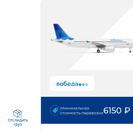
6150
₽
Минимальная
стоимость перевозки
Отследить
груз