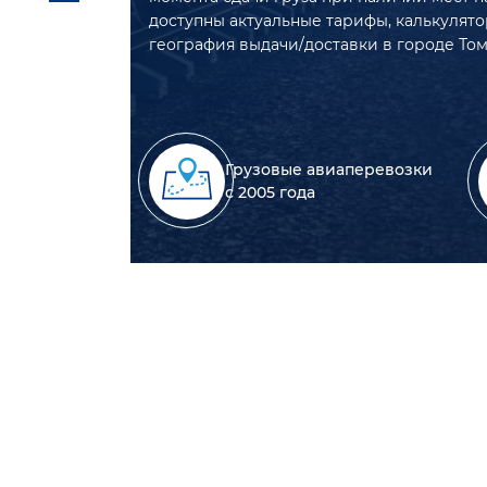
доступны актуальные тарифы, калькулято
география выдачи/доставки в городе Том
Грузовые авиаперевозки
с 2005 года