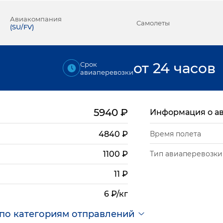
Авиакомпания
Самолеты
(
SU/FV
)
от 24 часов
Срок
авиаперевозки
5940
₽
Информация о а
4840
₽
Время полета
Тип авиаперевозки
1100
₽
11
₽
6 ₽/кг
по категориям отправлений