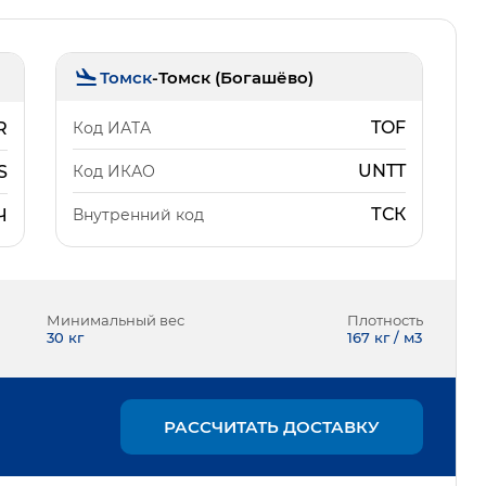
Томск
-
Томск (Богашёво)
TOF
Код ИАТА
R
UNTT
Код ИКАО
S
ТСК
Внутренний код
Ч
Минимальный вес
Плотность
30
кг
167 кг / м3
РАССЧИТАТЬ ДОСТАВКУ