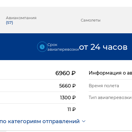
Авиакомпания
Самолеты
(
S7
)
от 24 часов
Срок
авиаперевозки
6960
₽
Информация о а
5660
₽
Время полета
Тип авиаперевозки
1300
₽
11
₽
по категориям отправлений