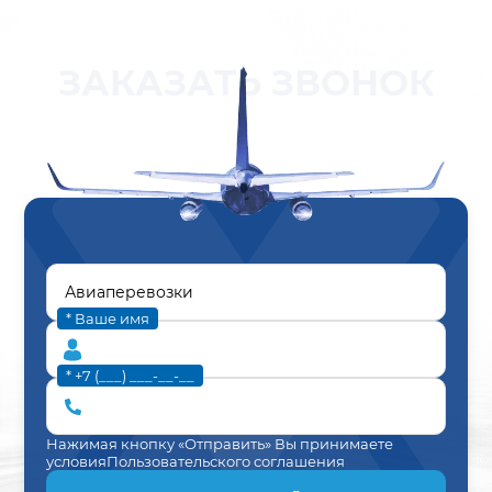
ЗАКАЗАТЬ ЗВОНОК
* Ваше имя
* +7 (___) ___-__-__
Нажимая кнопку «Отправить» Вы принимаете
условия
Пользовательского соглашения