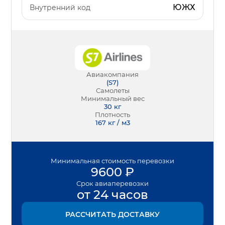
ЮЖХ
Внутренний код
Авиакомпания
(
S7
)
Самолеты
Минимальный вес
30
кг
Плотность
167 кг / м3
Минимальная
стоимость перевозки
9600
₽
Срок
авиаперевозки
от 24 часов
РАССЧИТАТЬ ДОСТАВКУ