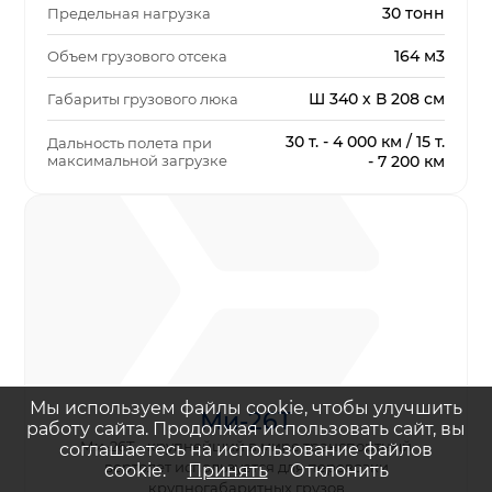
30 тонн
Предельная нагрузка
164 м3
Объем грузового отсека
Ш 340 х В 208 см
Габариты грузового люка
30 т. - 4 000 км / 15 т.
Дальность полета при
максимальной загрузке
- 7 200 км
Мы используем файлы cookie, чтобы улучшить
Ми-26Т
работу сайта. Продолжая использовать сайт, вы
Ми-26Т - крупнейший в мире транспортный
соглашаетесь на использование файлов
вертолет используется для перевозки
cookie.
Принять
Отклонить
крупногабаритных грузов