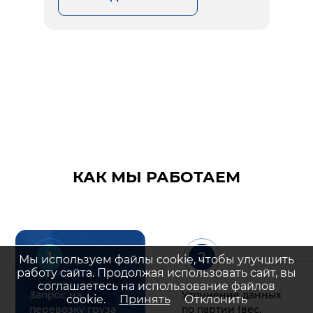
КАК МЫ РАБОТАЕМ
1
2
Мы используем файлы cookie, чтобы улучшить
работу сайта. Продолжая использовать сайт, вы
соглашаетесь на использование файлов
Запрос на
Уточнение данных
cookie.
Принять
Отклонить
перевозку груза
по партии (вес,