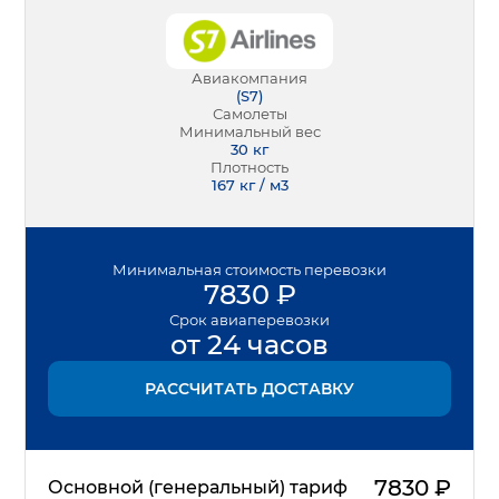
Авиакомпания
(
S7
)
Самолеты
Минимальный вес
30
кг
Плотность
167 кг / м3
Минимальная
стоимость перевозки
7830
₽
Срок
авиаперевозки
от 24 часов
РАССЧИТАТЬ ДОСТАВКУ
7830
₽
Основной (генеральный) тариф