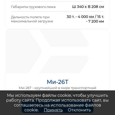
Ш 340 х В 208 см
Габариты грузового люка
30 т. - 4 000 км / 15 т.
Дальность полета при
максимальной загрузке
- 7 200 км
Ми-26Т
Ми-26Т - крупнейший в мире транспортный
вертолет используется для перевозки
Мы используем файлы cookie, чтобы улучшить
крупногабаритных грузов
работу сайта. Продолжая использовать сайт, вы
соглашаетесь на использование файлов
УТОЧНИТЬ СТОИМОСТЬ
cookie.
Принять
Отклонить