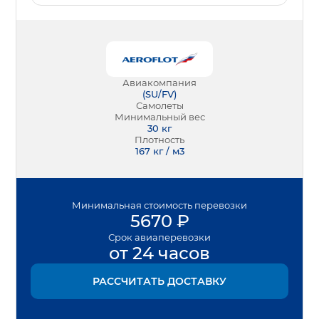
Авиакомпания
(
SU/FV
)
Самолеты
Минимальный вес
30
кг
Плотность
167 кг / м3
Минимальная
стоимость перевозки
5670
₽
Срок
авиаперевозки
от 24 часов
РАССЧИТАТЬ ДОСТАВКУ