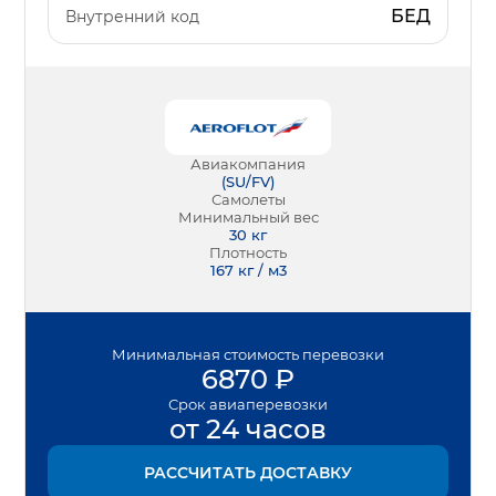
БЕД
Внутренний код
Авиакомпания
(
SU/FV
)
Самолеты
Минимальный вес
30
кг
Плотность
167 кг / м3
Минимальная
стоимость перевозки
6870
₽
Срок
авиаперевозки
от 24 часов
РАССЧИТАТЬ ДОСТАВКУ