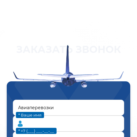
ЗАКАЗАТЬ ЗВОНОК
* Ваше имя
* +7 (___) ___-__-__