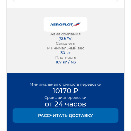
Авиакомпания
(
SU/FV
)
Самолеты
Минимальный вес
30
кг
Плотность
167 кг / м3
Минимальная
стоимость перевозки
10170
₽
Срок
авиаперевозки
от 24 часов
РАССЧИТАТЬ ДОСТАВКУ