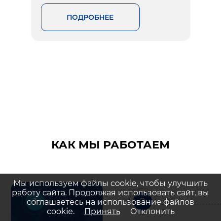
ПОДРОБНЕЕ
КАК МЫ РАБОТАЕМ
Мы используем файлы cookie, чтобы улучшить
работу сайта. Продолжая использовать сайт, вы
1
2
соглашаетесь на использование файлов
cookie.
Принять
Отклонить