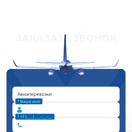
ЗАКАЗАТЬ ЗВОНОК
* Ваше имя
* +7 (___) ___-__-__