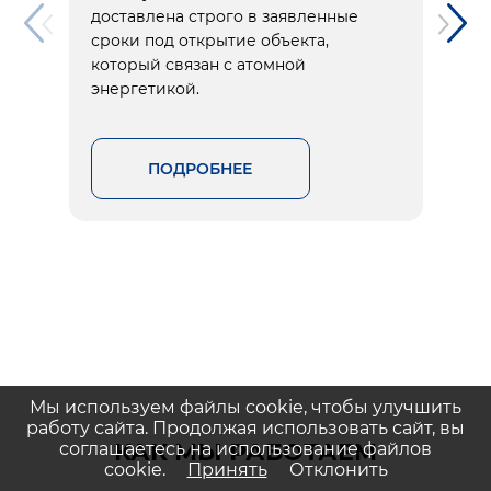
доставлена строго в заявленные
сроки под открытие объекта,
который связан с атомной
энергетикой.
ПОДРОБНЕЕ
Мы используем файлы cookie, чтобы улучшить
работу сайта. Продолжая использовать сайт, вы
КАК МЫ РАБОТАЕМ
соглашаетесь на использование файлов
cookie.
Принять
Отклонить