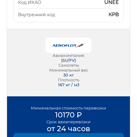
UNEE
Код ИКАО
КРВ
Внутренний код
Авиакомпания
(
SU/FV
)
Самолеты
Минимальный вес
30
кг
Плотность
167 кг / м3
Минимальная
стоимость перевозки
10170
₽
Срок
авиаперевозки
от 24 часов