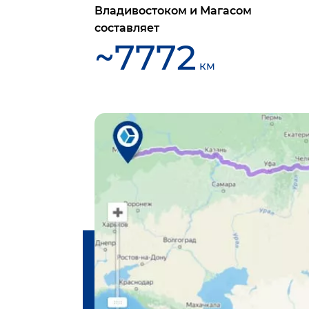
Владивостоком
и
Магасом
составляет
~
7772
км