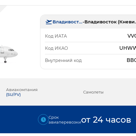
Владивосток
-
Владивос
VV
Код ИАТА
UHW
Код ИКАО
ВВ
Внутренний код
Авиакомпания
Самолеты
(
SU/FV
)
от 24 часов
Срок
авиаперевозки