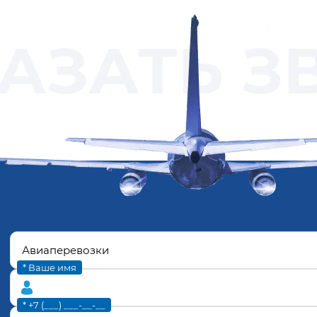
АЗАТЬ З
* Ваше имя
* +7 (___) ___-__-__