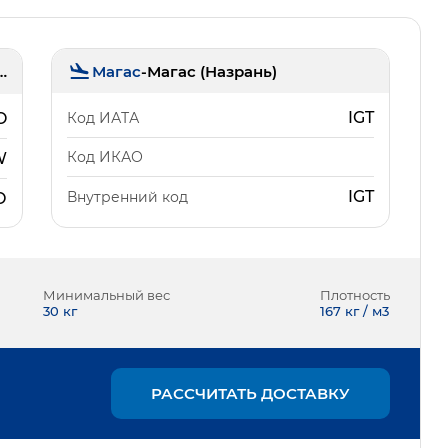
Магас
-
Магас (Назрань)
ток (Кневичи)
IGT
Код ИАТА
O
Код ИКАО
W
IGT
Внутренний код
О
Минимальный вес
Плотность
30
кг
167 кг / м3
РАССЧИТАТЬ ДОСТАВКУ