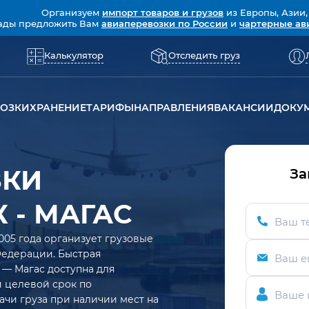
Организуем
импорт товаров и грузов
из Европы, Азии,
ады предложить Вам
авиаперевозки по России
и
чартерные ав
Калькулятор
Отследить груз
ВОЗКИ
ХРАНЕНИЕ
ТАРИФЫ
НАПРАВЛЕНИЯ
ВАКАНСИИ
ДОКУ
ЗКИ
За
 - МАГАС
Ваш т
005 года организует грузовые
Федерации. Быстрая
Ваш e
 — Магас доступна для
ий целевой срок по
Ваше 
ачи груза при наличии мест на