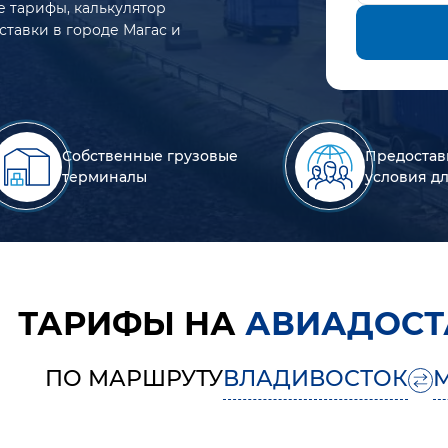
е тарифы, калькулятор
ставки в городе Магас и
Собственные грузовые
Предостав
терминалы
условия д
ТАРИФЫ НА
АВИАДОСТ
ПО МАРШРУТУ
ВЛАДИВОСТОК