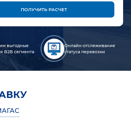
ПОЛУЧИТЬ РАСЧЕТ
им выгодные
Онлайн-отслеживание
ля B2B сегмента
статуса перевозки
АВКУ
МАГАС