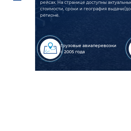
рейсах. На странице доступны актуальны
стоимости, сроки и география выдачи/до
регионе.
Грузовые авиаперевозки
с 2005 года