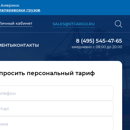
 Америки.
иаперевозки грузов
.
Личный кабинет
SALES@STCARGO.RU
8 (495) 545-47-65
МЕНТЫ
КОНТАКТЫ
ежедневно с 08:00 до 20:00
просить персональный тариф
елефон
mail
имя