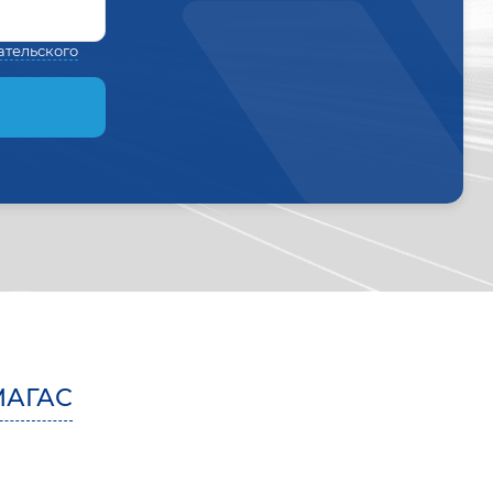
ательского
МАГАС