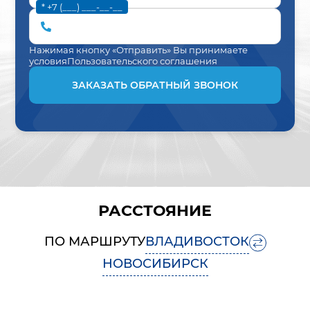
* +7 (___) ___-__-__
Нажимая кнопку «Отправить» Вы принимаете
условия
Пользовательского соглашения
ЗАКАЗАТЬ ОБРАТНЫЙ ЗВОНОК
РАССТОЯНИЕ
ПО МАРШРУТУ
ВЛАДИВОСТОК
НОВОСИБИРСК