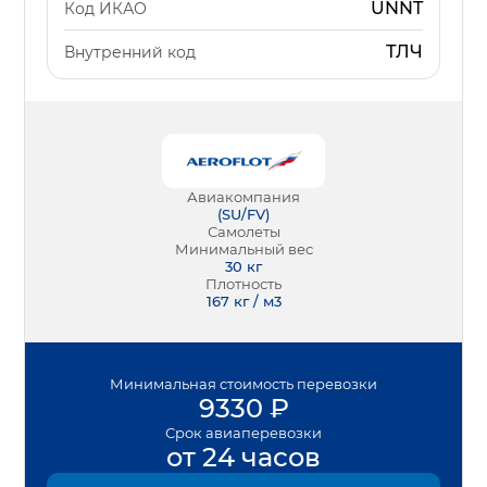
UNNT
Код ИКАО
ТЛЧ
Внутренний код
Авиакомпания
(
SU/FV
)
Самолеты
Минимальный вес
30
кг
Плотность
167 кг / м3
Минимальная
стоимость перевозки
9330
₽
Срок
авиаперевозки
от 24 часов