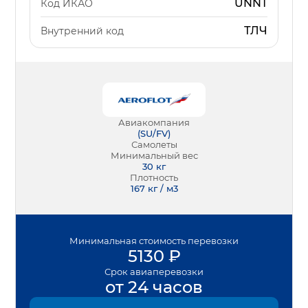
UNNT
Код ИКАО
ТЛЧ
Внутренний код
Авиакомпания
(
SU/FV
)
Самолеты
Минимальный вес
30
кг
Плотность
167 кг / м3
Минимальная
стоимость перевозки
5130
₽
Срок
авиаперевозки
от 24 часов