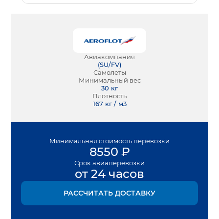
Авиакомпания
(
SU/FV
)
Самолеты
Минимальный вес
30
кг
Плотность
167 кг / м3
Минимальная
стоимость перевозки
8550
₽
Срок
авиаперевозки
от 24 часов
РАССЧИТАТЬ ДОСТАВКУ