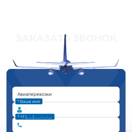
ЗАКАЗАТЬ ЗВОНОК
* Ваше имя
* +7 (___) ___-__-__