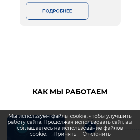
ПОДРОБНЕЕ
КАК МЫ РАБОТАЕМ
Мы используем файлы cookie, чтобы улучшить
работу сайта. Продолжая использовать сайт, вы
1
2
соглашаетесь на использование файлов
cookie.
Принять
Отклонить