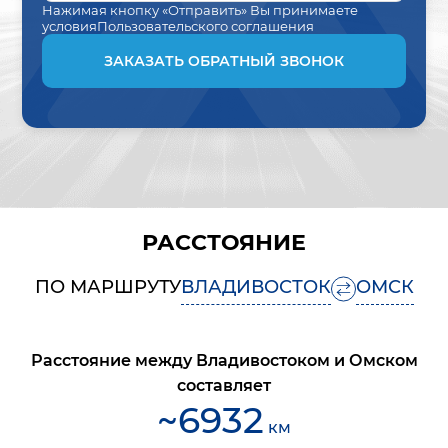
Нажимая кнопку «Отправить» Вы принимаете
условия
Пользовательского соглашения
ЗАКАЗАТЬ ОБРАТНЫЙ ЗВОНОК
РАССТОЯНИЕ
ПО МАРШРУТУ
ВЛАДИВОСТОК
ОМСК
Расстояние между
Владивостоком
и
Омском
составляет
~
6932
км