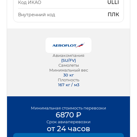
ULLI
Код ИКАО
ПЛК
Внутренний код
Авиакомпания
(
SU/FV
)
Самолеты
Минимальный вес
30
кг
Плотность
167 кг / м3
Минимальная
стоимость перевозки
6870
₽
Срок
авиаперевозки
от 24 часов