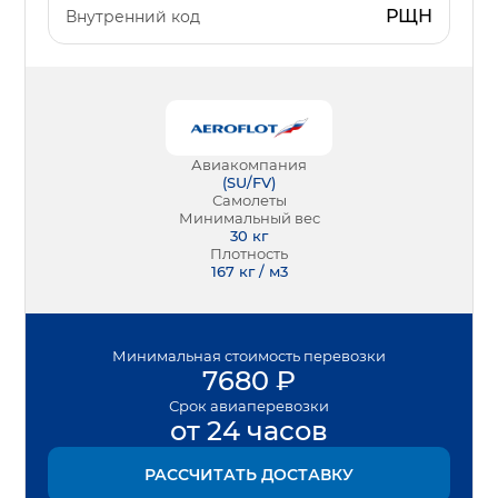
РЩН
Внутренний код
Авиакомпания
(
SU/FV
)
Самолеты
Минимальный вес
30
кг
Плотность
167 кг / м3
Минимальная
стоимость перевозки
7680
₽
Срок
авиаперевозки
от 24 часов
РАССЧИТАТЬ ДОСТАВКУ