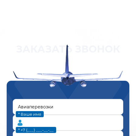
ЗАКАЗАТЬ ЗВОНОК
* Ваше имя
* +7 (___) ___-__-__