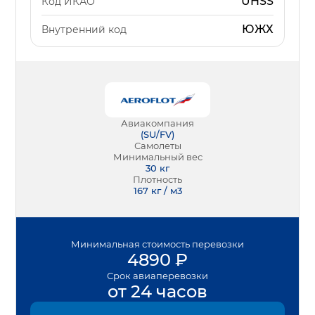
UHSS
Код ИКАО
ЮЖХ
Внутренний код
Авиакомпания
(
SU/FV
)
Самолеты
Минимальный вес
30
кг
Плотность
167 кг / м3
Минимальная
стоимость перевозки
4890
₽
Срок
авиаперевозки
от 24 часов