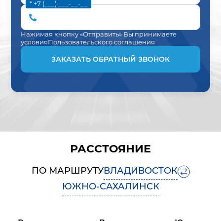
* +7 (___) ___-__-__
Нажимая кнопку «Отправить» Вы принимаете
условия
Пользовательского соглашения
ЗАКАЗАТЬ ОБРАТНЫЙ ЗВОНОК
РАССТОЯНИЕ
ПО МАРШРУТУ
ВЛАДИВОСТОК
ЮЖНО-САХАЛИНСК