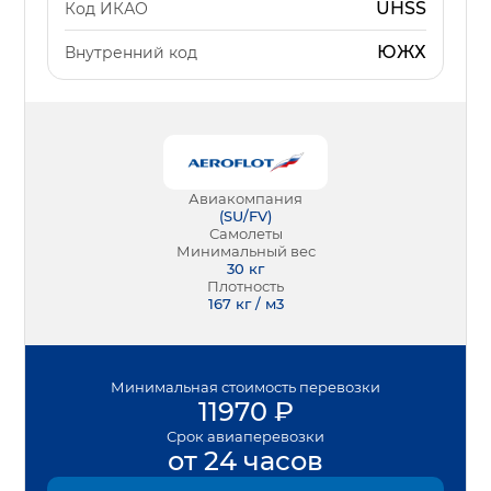
UHSS
Код ИКАО
ЮЖХ
Внутренний код
Авиакомпания
(
SU/FV
)
Самолеты
Минимальный вес
30
кг
Плотность
167 кг / м3
Минимальная
стоимость перевозки
11970
₽
Срок
авиаперевозки
от 24 часов