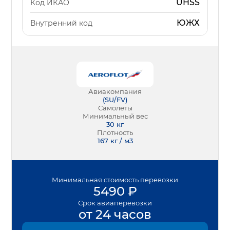
UHSS
Код ИКАО
ЮЖХ
Внутренний код
Авиакомпания
(
SU/FV
)
Самолеты
Минимальный вес
30
кг
Плотность
167 кг / м3
Минимальная
стоимость перевозки
5490
₽
Срок
авиаперевозки
от 24 часов