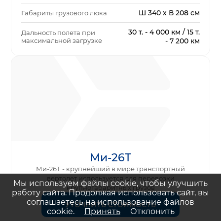
Ш 340 х В 208 см
Габариты грузового люка
30 т. - 4 000 км / 15 т.
Дальность полета при
максимальной загрузке
- 7 200 км
Ми-26Т
Ми-26Т - крупнейший в мире транспортный
вертолет используется для перевозки
Мы используем файлы cookie, чтобы улучшить
крупногабаритных грузов
работу сайта. Продолжая использовать сайт, вы
соглашаетесь на использование файлов
УТОЧНИТЬ СТОИМОСТЬ
cookie.
Принять
Отклонить