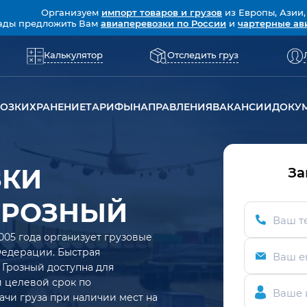
Организуем
импорт товаров и грузов
из Европы, Азии,
ады предложить Вам
авиаперевозки по России
и
чартерные ав
Калькулятор
Отследить груз
ВОЗКИ
ХРАНЕНИЕ
ТАРИФЫ
НАПРАВЛЕНИЯ
ВАКАНСИИ
ДОКУ
ЗКИ
За
 ГРОЗНЫЙ
Ваш т
005 года организует грузовые
Федерации. Быстрая
Ваш e
 Грозный доступна для
ий целевой срок по
Ваше 
ачи груза при наличии мест на