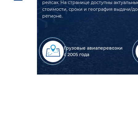
рейсах. На странице доступны актуальны
стоимости, сроки и география выдачи/до
регионе.
Грузовые авиаперевозки
с 2005 года