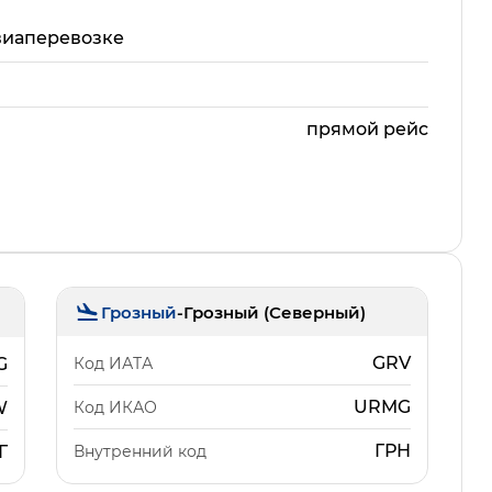
виаперевозке
прямой рейс
Грозный
-
Грозный (Северный)
GRV
Код ИАТА
G
URMG
Код ИКАО
W
ГРН
Внутренний код
Г