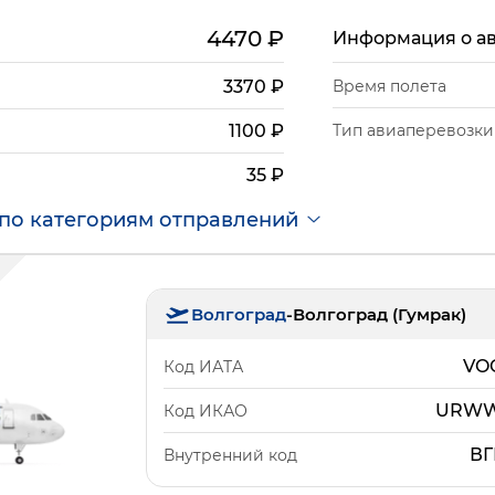
4470
₽
Информация о а
3370
₽
Время полета
Тип авиаперевозки
1100
₽
35
₽
по категориям отправлений
Волгоград
-
Волгоград (Гумрак)
VO
Код ИАТА
URW
Код ИКАО
ВГ
Внутренний код