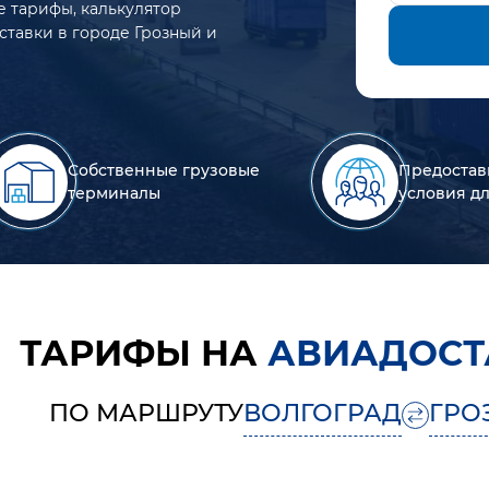
е тарифы, калькулятор
ставки в городе Грозный и
Собственные грузовые
Предостав
терминалы
условия д
ТАРИФЫ НА
АВИАДОСТ
ПО МАРШРУТУ
ВОЛГОГРАД
ГРО