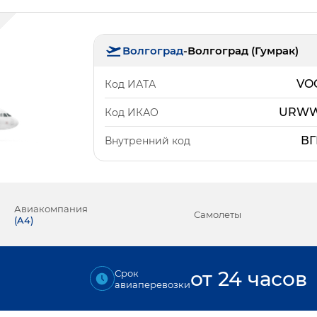
Волгоград
-
Волгоград (Гумрак)
VO
Код ИАТА
URW
Код ИКАО
ВГ
Внутренний код
Авиакомпания
Самолеты
(
A4
)
₽
от 24 часов
Срок
авиаперевозки