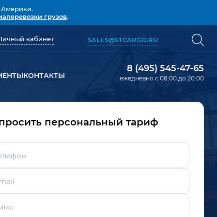
 Америки.
иаперевозки грузов
.
Личный кабинет
SALES@STCARGO.RU
8 (495) 545-47-65
МЕНТЫ
КОНТАКТЫ
ежедневно с 08:00 до 20:00
просить персональный тариф
елефон
mail
имя