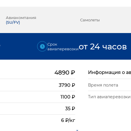
Авиакомпания
Самолеты
(
SU/FV
)
₽
от 24 часов
Срок
авиаперевозки
4890
₽
Информация о а
3790
₽
Время полета
Тип авиаперевозки
1100
₽
35
₽
6 ₽/кг