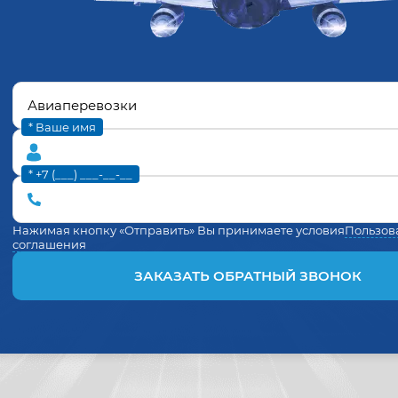
* Ваше имя
* +7 (___) ___-__-__
Нажимая кнопку «Отправить» Вы принимаете условия
Пользов
соглашения
ЗАКАЗАТЬ ОБРАТНЫЙ ЗВОНОК