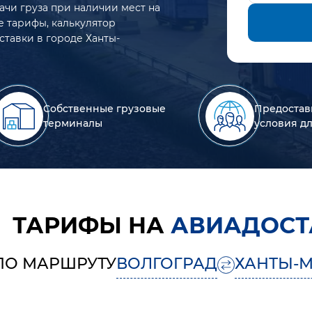
ачи груза при наличии мест на
е тарифы, калькулятор
ставки в городе Ханты-
Собственные грузовые
Предостав
терминалы
условия д
ТАРИФЫ НА
АВИАДОСТ
ПО МАРШРУТУ
ВОЛГОГРАД
ХАНТЫ-