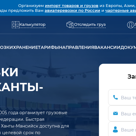
Организуем
импорт товаров и грузов
из Европы, Азии,
ады предложить Вам
авиаперевозки по России
и
чартерные ав
Калькулятор
Отследить груз
ВОЗКИ
ХРАНЕНИЕ
ТАРИФЫ
НАПРАВЛЕНИЯ
ВАКАНСИИ
ДОКУ
ЗКИ
За
ХАНТЫ-
Ваш т
005 года организует грузовые
Ваш e
Федерации. Быстрая
 Ханты-Мансийск доступна для
Ваше 
ий целевой срок по