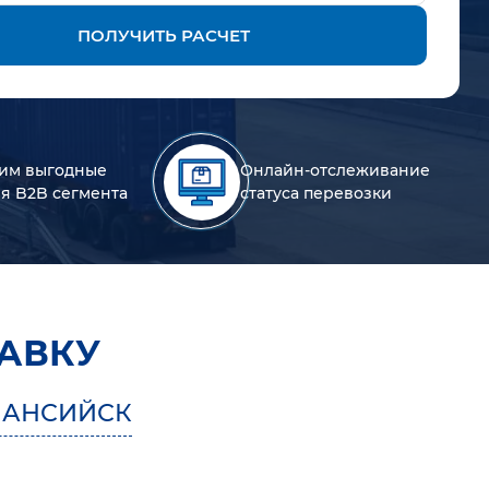
ПОЛУЧИТЬ РАСЧЕТ
им выгодные
Онлайн-отслеживание
ля B2B сегмента
статуса перевозки
АВКУ
МАНСИЙСК