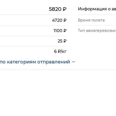
5820
₽
Информация о а
4720
₽
Время полета
Тип авиаперевозки
1100
₽
25
₽
6 ₽/кг
по категориям отправлений