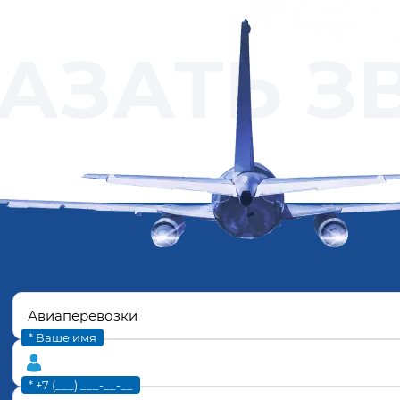
АЗАТЬ З
* Ваше имя
* +7 (___) ___-__-__