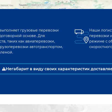
 выполняет грузовые перевозки
Наши логис
договорной основе. Для
перевозки 
тв, таких как авиаперевозки,
режиме с о
рузоперевозки автотранспортом,
скоростног
блемой.
Негабарит в виду своих характеристик доставля