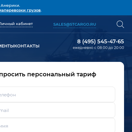
 Америки.
иаперевозки грузов
.
Личный кабинет
SALES@STCARGO.RU
8 (495) 545-47-65
МЕНТЫ
КОНТАКТЫ
ежедневно с 08:00 до 20:00
просить персональный тариф
елефон
mail
имя