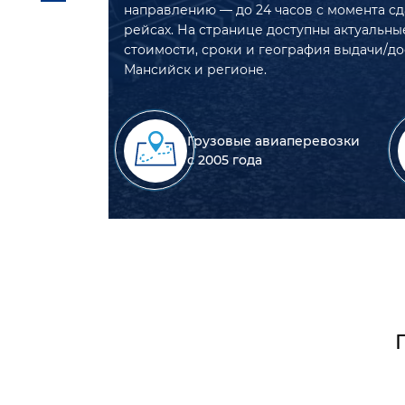
направлению — до 24 часов с момента сд
рейсах. На странице доступны актуальны
стоимости, сроки и география выдачи/до
Мансийск и регионе.
Грузовые авиаперевозки
с 2005 года