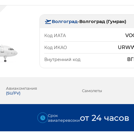
Волгоград
-
Волгоград (Гумрак)
VO
Код ИАТА
URW
Код ИКАО
ВГ
Внутренний код
Авиакомпания
Самолеты
(
SU/FV
)
от 24 часов
Срок
авиаперевозки