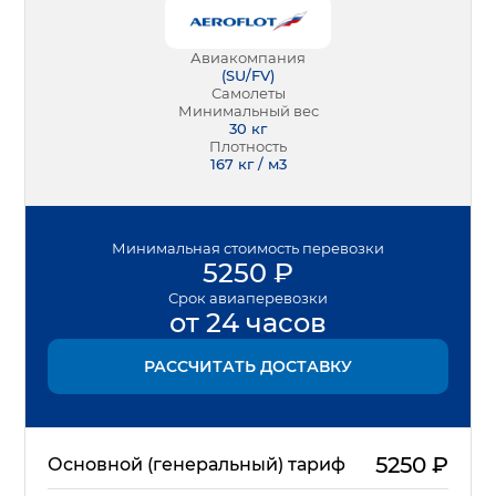
Авиакомпания
(
SU/FV
)
Самолеты
Минимальный вес
30
кг
Плотность
167 кг / м3
Минимальная
стоимость перевозки
5250
₽
Срок
авиаперевозки
от 24 часов
РАССЧИТАТЬ ДОСТАВКУ
5250
₽
Основной (генеральный) тариф