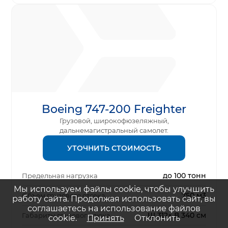
Boeing 747-200 Freighter
Грузовой, широкофюзеляжный,
дальнемагистральный самолет.
УТОЧНИТЬ СТОИМОСТЬ
до 100 тонн
Предельная нагрузка
Мы используем файлы cookie, чтобы улучшить
750 м3
Объем грузового отсека
работу сайта. Продолжая использовать сайт, вы
соглашаетесь на использование файлов
Ш 312× В 340 см
Габариты грузового люка
cookie.
Принять
Отклонить