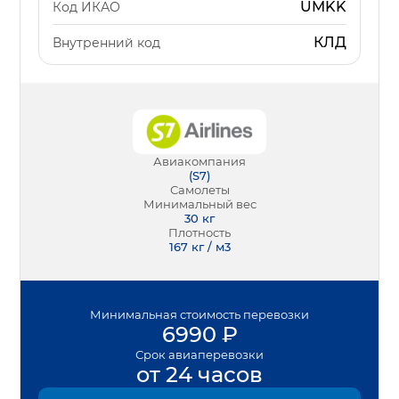
UMKK
Код ИКАО
КЛД
Внутренний код
Авиакомпания
(
S7
)
Самолеты
Минимальный вес
30
кг
Плотность
167 кг / м3
Минимальная
стоимость перевозки
6990
₽
Срок
авиаперевозки
от 24 часов