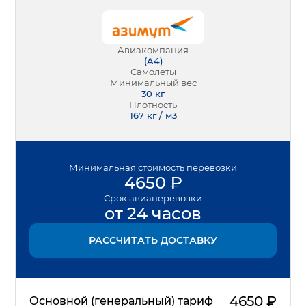
Авиакомпания
(
A4
)
Самолеты
Минимальный вес
30
кг
Плотность
167 кг / м3
Минимальная
стоимость перевозки
4650
₽
Срок
авиаперевозки
от 24 часов
РАССЧИТАТЬ ДОСТАВКУ
4650
₽
Основной (генеральный) тариф