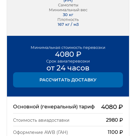
(
ИН
)
Самолеты
Минимальный вес
30
кг
Плотность
167 кг / м3
Минимальная
стоимость перевозки
4080
₽
Срок
авиаперевозки
от 24 часов
РАССЧИТАТЬ ДОСТАВКУ
4080
₽
Основной (генеральный) тариф
2980
₽
Стоимость авиадоставки
1100
₽
Оформление AWB (ГАН)