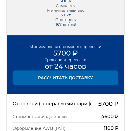
(
SU/FV
)
Самолеты
Минимальный вес
30
кг
Плотность
167 кг / м3
Минимальная
стоимость перевозки
5700
₽
Срок
авиаперевозки
от 24 часов
РАССЧИТАТЬ ДОСТАВКУ
5700
₽
Основной (генеральный) тариф
4600
₽
Стоимость авиадоставки
1100
₽
Оформление AWB (ГАН)