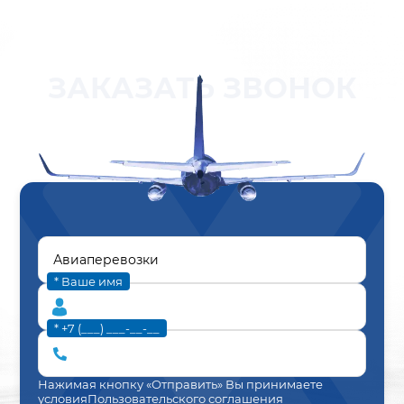
ЗАКАЗАТЬ ЗВОНОК
* Ваше имя
* +7 (___) ___-__-__
Нажимая кнопку «Отправить» Вы принимаете
условия
Пользовательского соглашения