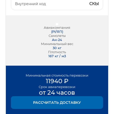
СКЫ
Внутренний код
Авиакомпания
(
PI/ЯП
)
Самолеты
Ан-24
Минимальный вес
30
кг
Плотность
167 кг / м3
Минимальная
стоимость перевозки
11940
₽
Срок
авиаперевозки
от 24 часов
РАССЧИТАТЬ ДОСТАВКУ