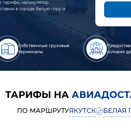
е тарифы, калькулятор
ставки в городе Белую гору и
Собственные грузовые
Предостав
терминалы
условия д
ТАРИФЫ НА
АВИАДОСТ
ПО МАРШРУТУ
ЯКУТСК
БЕЛАЯ 