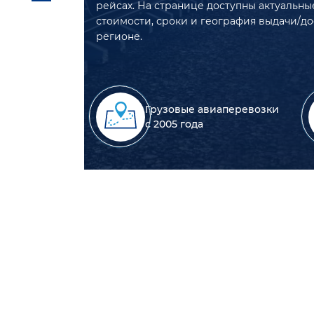
рейсах. На странице доступны актуальны
стоимости, сроки и география выдачи/до
регионе.
Грузовые авиаперевозки
с 2005 года