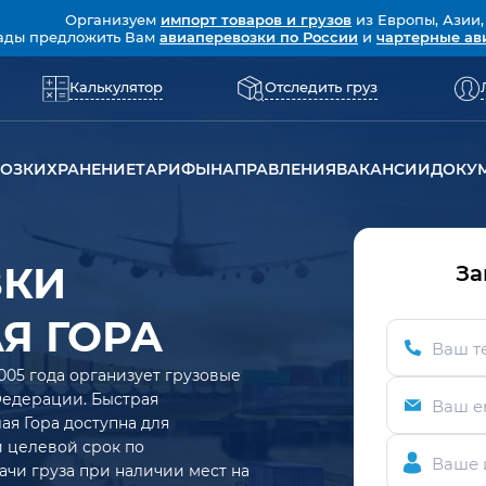
Организуем
импорт товаров и грузов
из Европы, Азии,
ады предложить Вам
авиаперевозки по России
и
чартерные ав
Калькулятор
Отследить груз
ВОЗКИ
ХРАНЕНИЕ
ТАРИФЫ
НАПРАВЛЕНИЯ
ВАКАНСИИ
ДОКУ
ЗКИ
За
АЯ ГОРА
Ваш т
005 года организует грузовые
Федерации. Быстрая
Ваш e
ая Гора доступна для
ий целевой срок по
Ваше 
ачи груза при наличии мест на