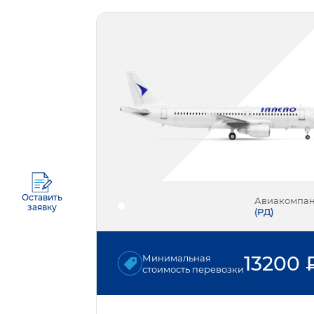
Оставить
Авиакомпа
заявку
(
РД
)
13200
Минимальная
стоимость перевозки