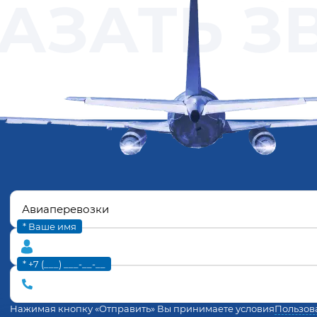
АЗАТЬ З
* Ваше имя
* +7 (___) ___-__-__
Нажимая кнопку «Отправить» Вы принимаете условия
Пользов