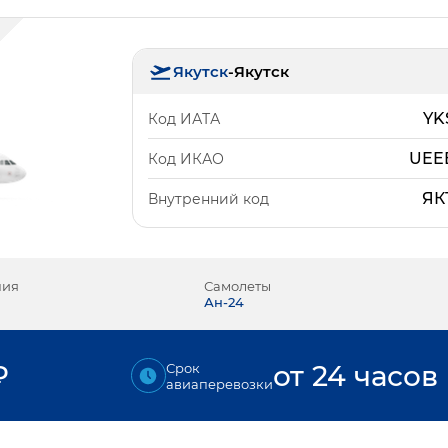
Якутск
-
Якутск
YK
Код ИАТА
UEE
Код ИКАО
ЯК
Внутренний код
ния
Самолеты
Ан-24
₽
от 24 часов
Срок
авиаперевозки