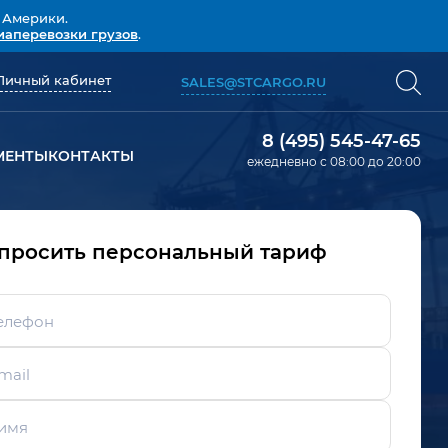
 Америки.
иаперевозки грузов
.
Личный кабинет
SALES@STCARGO.RU
8 (495) 545-47-65
МЕНТЫ
КОНТАКТЫ
ежедневно с 08:00 до 20:00
просить персональный тариф
елефон
mail
имя