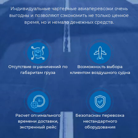
Индивидуальные чартерные авиаперевозки очень
выгодны и позволяют сэкономить не только ценное
время, но и немало денежных средств.
Отсутствие
ограничений
по
Возможность
выбора
габаритам груза
клиентом
воздушного судна
Расчет оптимального
Безопасная перевозка
времени доставки,
нестандартного
экстренный рейс
оборудования