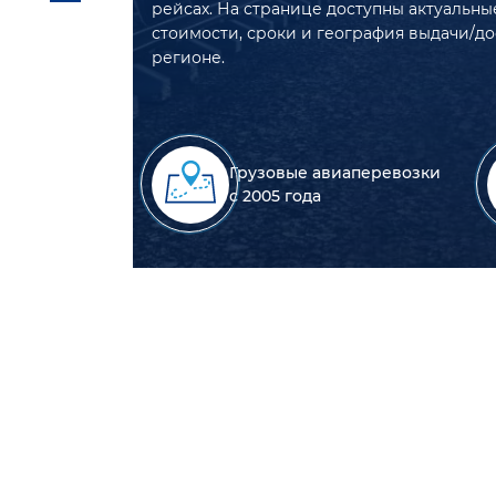
рейсах. На странице доступны актуальны
стоимости, сроки и география выдачи/до
регионе.
Грузовые авиаперевозки
с 2005 года