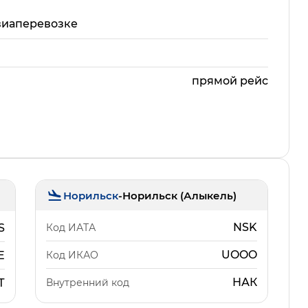
виаперевозке
прямой рейс
Норильск
-
Норильск (Алыкель)
NSK
Код ИАТА
S
UOOO
Код ИКАО
E
НАК
Внутренний код
Т