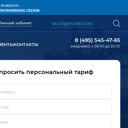
 Америки.
иаперевозки грузов
.
Личный кабинет
SALES@STCARGO.RU
8 (495) 545-47-65
МЕНТЫ
КОНТАКТЫ
ежедневно с 08:00 до 20:00
просить персональный тариф
елефон
mail
имя