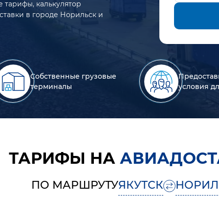
е тарифы, калькулятор
ставки в городе Норильск и
Собственные грузовые
Предостав
терминалы
условия д
ТАРИФЫ НА
АВИАДОСТ
ПО МАРШРУТУ
ЯКУТСК
НОРИЛ