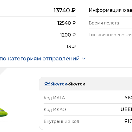
13740
₽
Информация о а
12540
₽
Время полета
Тип авиаперевозки
1200
₽
13
₽
по категориям отправлений
Якутск
-
Якутск
YK
Код ИАТА
UEE
Код ИКАО
ЯК
Внутренний код