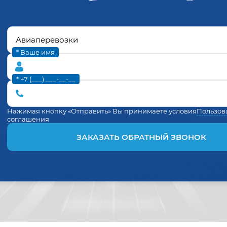
* Ваше имя
* +7 (___) ___-__-__
Нажимая кнопку «Отправить» Вы принимаете условия
Пользов
соглашения
ЗАКАЗАТЬ ОБРАТНЫЙ ЗВОНОК