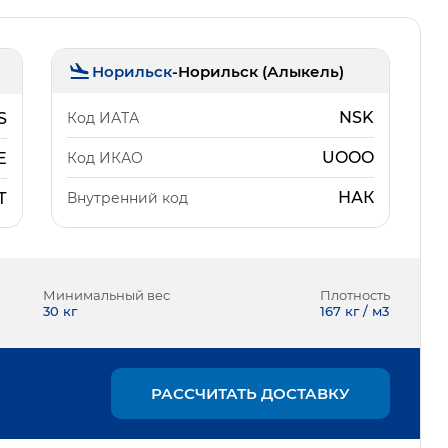
Норильск
-
Норильск (Алыкель)
NSK
Код ИАТА
S
UOOO
Код ИКАО
E
НАК
Внутренний код
Т
Минимальный вес
Плотность
30
кг
167 кг / м3
РАССЧИТАТЬ ДОСТАВКУ