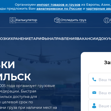
Организуем
импорт товаров и грузов
из Европы, Азии,
ады предложить Вам
авиаперевозки по России
и
чартерные ав
Калькулятор
Отследить груз
ВОЗКИ
ХРАНЕНИЕ
ТАРИФЫ
НАПРАВЛЕНИЯ
ВАКАНСИИ
ДОКУ
ЗКИ
За
ИЛЬСК
Ваш т
005 года организует грузовые
Федерации. Быстрая
Ваш e
рильск доступна для
ий целевой срок по
Ваше 
ачи груза при наличии мест на