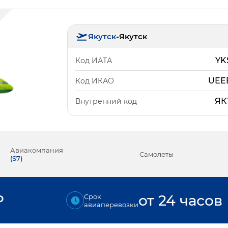
Якутск
-
Якутск
YK
Код ИАТА
UEE
Код ИКАО
ЯК
Внутренний код
Авиакомпания
Самолеты
(
S7
)
₽
от 24 часов
Срок
авиаперевозки