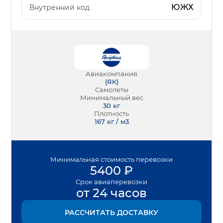
ЮЖХ
Внутренний код
Авиакомпания
(
ЯК
)
Самолеты
Минимальный вес
30
кг
Плотность
167 кг / м3
Минимальная
стоимость перевозки
5400
₽
Срок
авиаперевозки
от 24 часов
РАССЧИТАТЬ ДОСТАВКУ