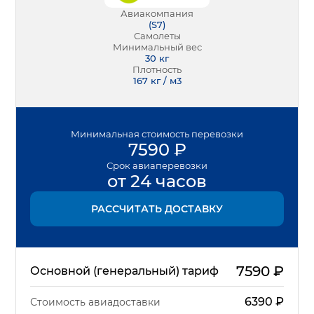
Авиакомпания
(
S7
)
Самолеты
Минимальный вес
30
кг
Плотность
167 кг / м3
Минимальная
стоимость перевозки
7590
₽
Срок
авиаперевозки
от 24 часов
РАССЧИТАТЬ ДОСТАВКУ
7590
₽
Основной (генеральный) тариф
6390
₽
Стоимость авиадоставки