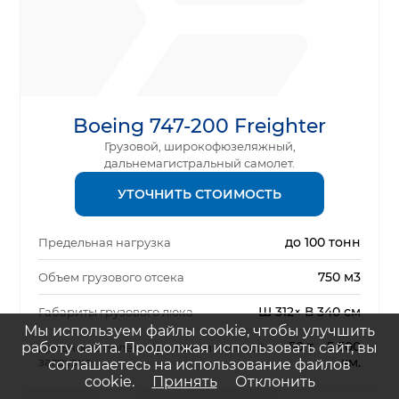
Boeing 747-200 Freighter
Грузовой, широкофюзеляжный,
дальнемагистральный самолет.
УТОЧНИТЬ СТОИМОСТЬ
до 100 тонн
Предельная нагрузка
750 м3
Объем грузового отсека
Ш 312× В 340 см
Габариты грузового люка
Мы используем файлы cookie, чтобы улучшить
50 т. - 5 500
работу сайта. Продолжая использовать сайт, вы
Дальность полета при максимальной
загрузке
км.
соглашаетесь на использование файлов
cookie.
Принять
Отклонить