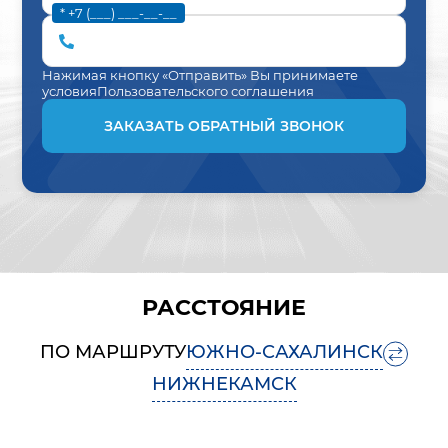
* +7 (___) ___-__-__
Нажимая кнопку «Отправить» Вы принимаете
условия
Пользовательского соглашения
ЗАКАЗАТЬ ОБРАТНЫЙ ЗВОНОК
РАССТОЯНИЕ
ПО МАРШРУТУ
ЮЖНО-САХАЛИНСК
НИЖНЕКАМСК