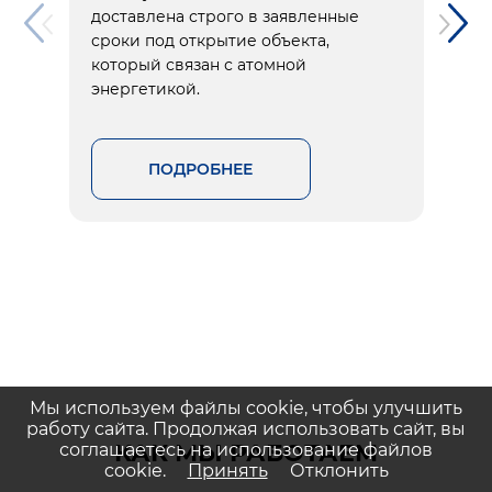
доставлена строго в заявленные
сроки под открытие объекта,
который связан с атомной
энергетикой.
ПОДРОБНЕЕ
Мы используем файлы cookie, чтобы улучшить
работу сайта. Продолжая использовать сайт, вы
КАК МЫ РАБОТАЕМ
соглашаетесь на использование файлов
cookie.
Принять
Отклонить