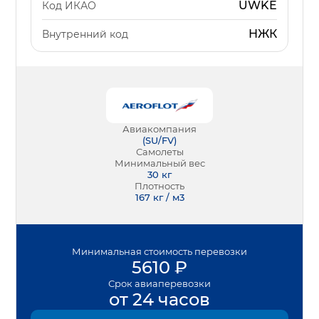
UWKE
Код ИКАО
НЖК
Внутренний код
Авиакомпания
(
SU/FV
)
Самолеты
Минимальный вес
30
кг
Плотность
167 кг / м3
Минимальная
стоимость перевозки
5610
₽
Срок
авиаперевозки
от 24 часов