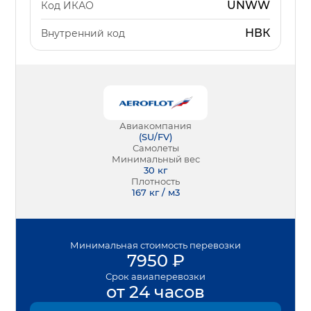
UNWW
Код ИКАО
НВК
Внутренний код
Авиакомпания
(
SU/FV
)
Самолеты
Минимальный вес
30
кг
Плотность
167 кг / м3
Минимальная
стоимость перевозки
7950
₽
Срок
авиаперевозки
от 24 часов