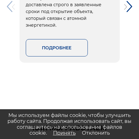
доставлена строго в заявленные
сроки под открытие объекта,
который связан с атомной
энергетикой.
ПОДРОБНЕЕ
Мы используем файлы cookie, чтобы улучшить
работу сайта. Продолжая использовать сайт, вы
КАК МЫ РАБОТАЕМ
соглашаетесь на использование файлов
cookie.
Принять
Отклонить