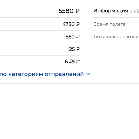
5580
₽
Информация о а
4730
₽
Время полета
Тип авиаперевозки
850
₽
25
₽
6 ₽/кг
по категориям отправлений