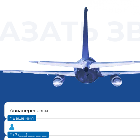
АЗАТЬ З
* Ваше имя
* +7 (___) ___-__-__