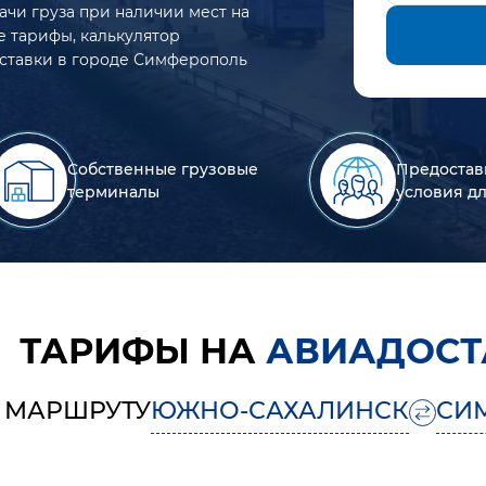
ачи груза при наличии мест на
е тарифы, калькулятор
оставки в городе Симферополь
Собственные грузовые
Предостав
терминалы
условия д
ТАРИФЫ НА
АВИАДОСТ
 МАРШРУТУ
ЮЖНО-САХАЛИНСК
СИ