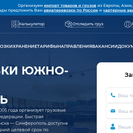
Организуем
импорт товаров и грузов
из Европы, Азии,
ады предложить Вам
авиаперевозки по России
и
чартерные ав
Калькулятор
Отследить груз
ВОЗКИ
ХРАНЕНИЕ
ТАРИФЫ
НАПРАВЛЕНИЯ
ВАКАНСИИ
ДОКУ
ЗКИ ЮЖНО-
За
Ь
Ваш т
005 года организует грузовые
Ваш e
Федерации. Быстрая
нска — Симферополь доступна
Ваше 
едний целевой срок по