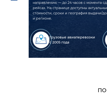
направлению — до 24 часов с момента сд
рейсах. На странице доступны актуальны
стоимости, сроки и география выдачи/д
и регионе.
Грузовые авиаперевозки
с 2005 года
ПО