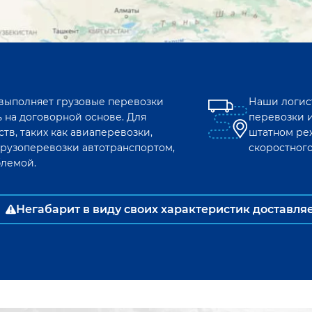
 выполняет грузовые перевозки
Наши логис
ь
на договорной основе. Для
перевозки 
тв, таких как авиаперевозки,
штатном ре
рузоперевозки автотранспортом,
скоростног
блемой.
Негабарит в виду своих характеристик доставля