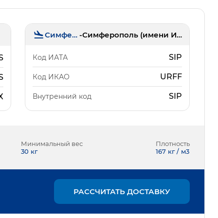
Симферополь
-
Симферополь (имени И.К. Айвазовского)
SIP
Код ИАТА
S
URFF
Код ИКАО
S
SIP
Внутренний код
Х
Минимальный вес
Плотность
30
кг
167 кг / м3
РАССЧИТАТЬ ДОСТАВКУ