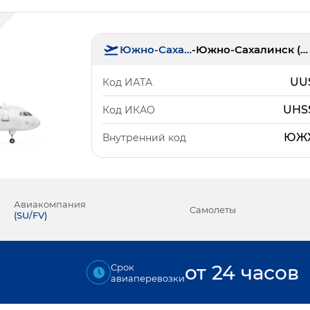
Южно-Сахалинск
-
Южно-Сахалинск (Хомутово)
UU
Код ИАТА
UHS
Код ИКАО
ЮЖ
Внутренний код
Авиакомпания
Самолеты
(
SU/FV
)
от 24 часов
Срок
авиаперевозки