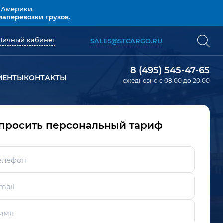
 Америки.
иаперевозки грузов
.
Личный кабинет
SALES@STCARGO.RU
8 (495) 545-47-65
МЕНТЫ
КОНТАКТЫ
ежедневно с 08:00 до 20:00
просить персональный тариф
елефон
mail
имя